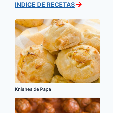
→
INDICE DE RECETAS
Knishes
de
Papa
Knishes de Papa
Albondigas
de
pollo