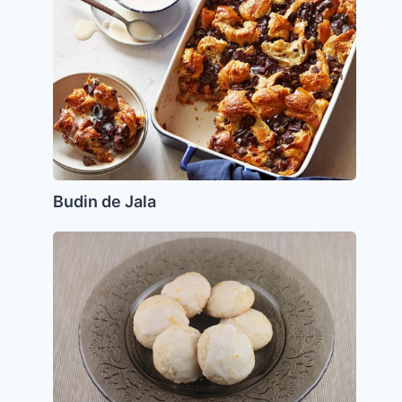
Jala
Budin de Jala
Bizcochitos
de
Limón