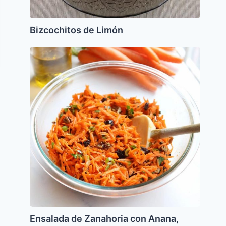
Bizcochitos de Limón
Ensalada
de
Zanahoria
con
Anana,
Manzanas
y
Pasas
Ensalada de Zanahoria con Anana,