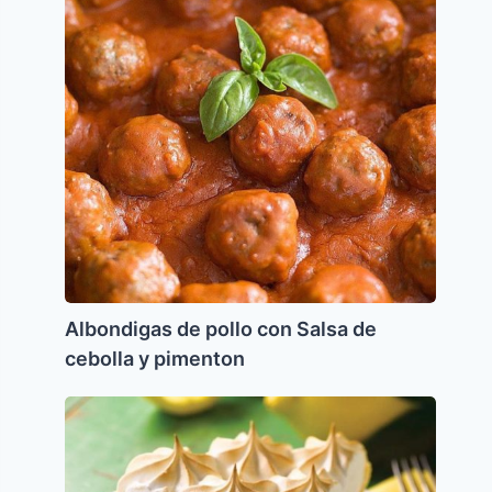
con
Salsa
de
cebolla
y
pimenton
Albondigas de pollo con Salsa de
cebolla y pimenton
Pie
de
Limon