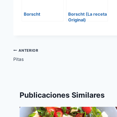
Borscht
Borscht (La receta
Original)
Navegación
ANTERIOR
Pitas
de
entradas
Publicaciones Similares