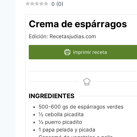
0
(
0
)
Crema de espárragos
Edición: Recetasjudias.com
Imprimir receta
INGREDIENTES
500-600
gs de espárragos verdes
½
cebolla picadita
½
puerro picadito
1
papa pelada y picada