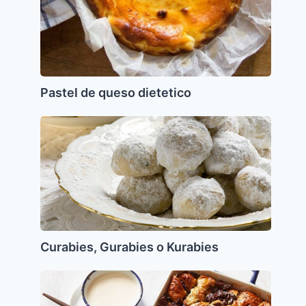
Pastel de queso dietetico
Curabies,
Gurabies
o
Kurabies
Curabies, Gurabies o Kurabies
Budin
de