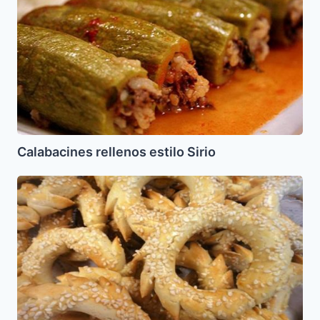
Sirio
Calabacines rellenos estilo Sirio
Bizcochos
Sefardies