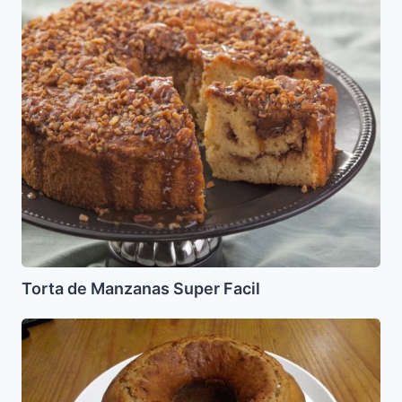
de
Manzanas
Super
Facil
Torta de Manzanas Super Facil
Torta
de
Miel
(Leicaj)