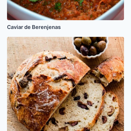
Caviar de Berenjenas
Pan
con
aceitunas
y
romero