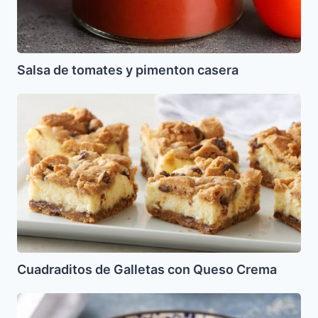
Salsa de tomates y pimenton casera
Cuadraditos
de
Galletas
con
Queso
Crema
Cuadraditos de Galletas con Queso Crema
Fideos
Tostados