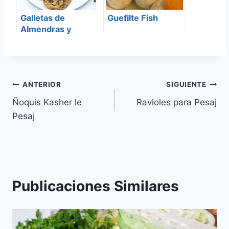
Galletas de
Guefilte Fish
Almendras y
trozos de
Chocolate para
Pesaj
Navegación
ANTERIOR
SIGUIENTE
Ñoquis Kasher le
Ravioles para Pesaj
de
Pesaj
entradas
Publicaciones Similares