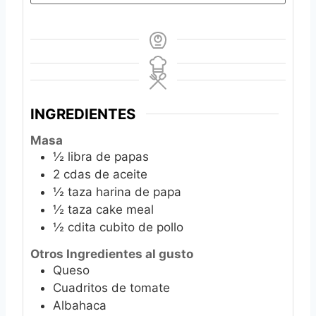
INGREDIENTES
Masa
½
libra de papas
2
cdas de aceite
½
taza harina de papa
½
taza cake meal
½
cdita cubito de pollo
Otros Ingredientes al gusto
Queso
Cuadritos de tomate
Albahaca