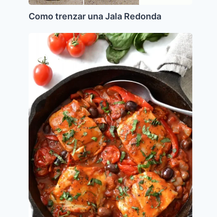
Como trenzar una Jala Redonda
Pescado
en
salsa
de
Tomate
y
Pimientos