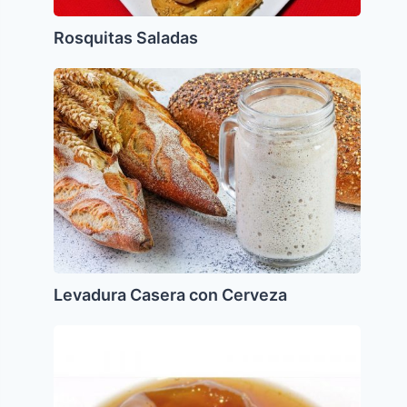
Rosquitas Saladas
Levadura
Casera
con
Cerveza
Levadura Casera con Cerveza
Dulce
de
Tomate
de