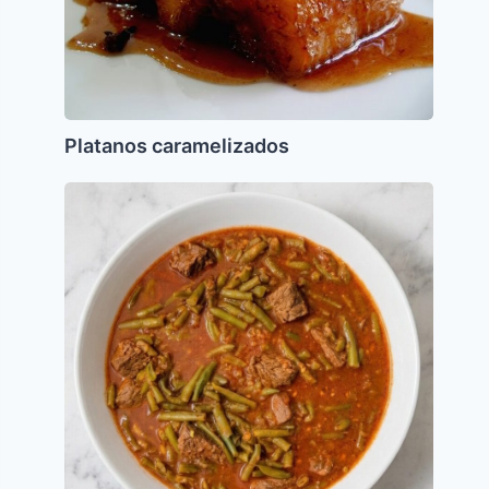
Platanos caramelizados
Carne
guisada
con
Vainitas