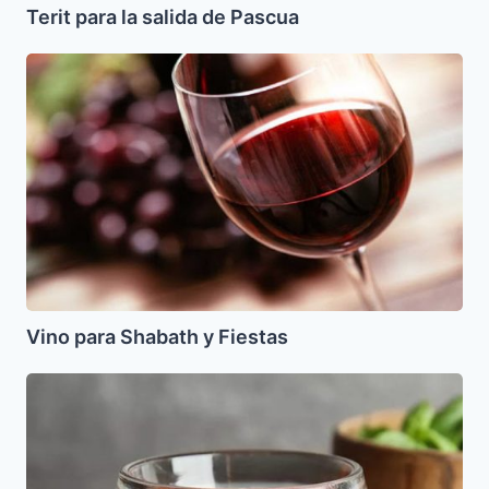
Terit para la salida de Pascua
Vino
para
Shabath
y
Fiestas
Vino para Shabath y Fiestas
Salsa
de
tomates
y