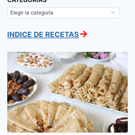
Categorías
→
INDICE DE RECETAS
Terit
para
la
salida
de
Pascua