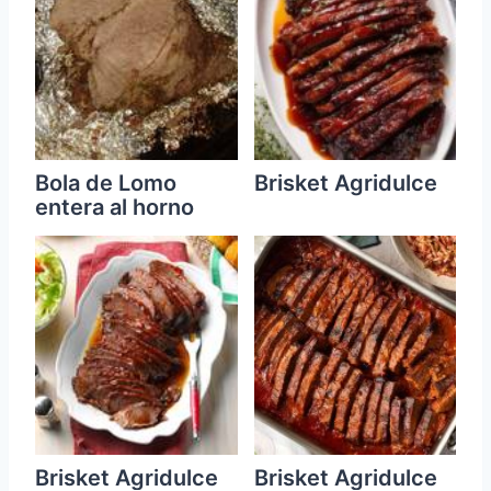
Bola de Lomo
Brisket Agridulce
entera al horno
Brisket Agridulce
Brisket Agridulce