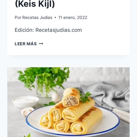
(Keis Kijl)
Por
Recetas Judias
11 enero, 2022
Edición: Recetasjudias.com
TARTA
LEER MÁS
DE
QUESO
FRESCO
(KEIS
KIJL)