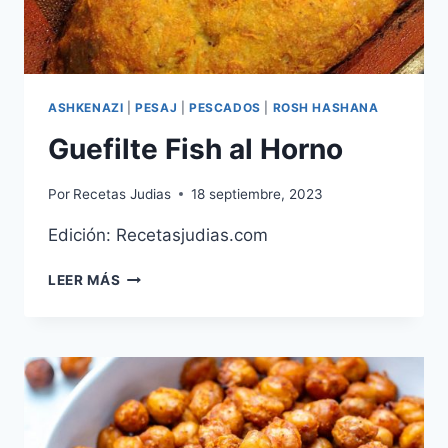
ASHKENAZI
|
PESAJ
|
PESCADOS
|
ROSH HASHANA
Guefilte Fish al Horno
Por
Recetas Judias
18 septiembre, 2023
Edición: Recetasjudias.com
GUEFILTE
LEER MÁS
FISH
AL
HORNO