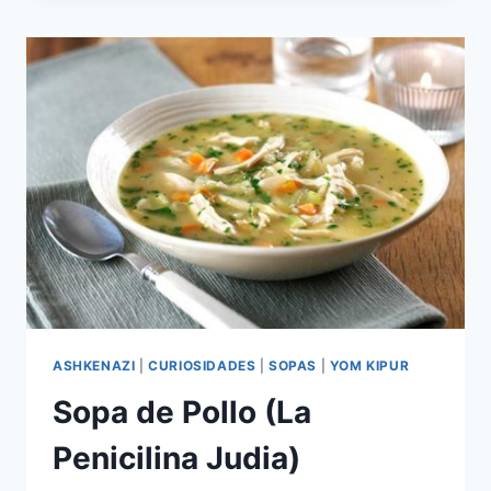
CON
CREMA
AGRIA
Y
ENELDO
ASHKENAZI
|
CURIOSIDADES
|
SOPAS
|
YOM KIPUR
Sopa de Pollo (La
Penicilina Judia)