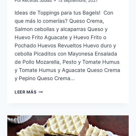
Por
Recetas Judias
13 septiembre, 2021
Ideas de Toppings para tus Bagels! Con
que más lo comerías? Queso Crema,
Salmon cebollas y alcaparras Queso y
Huevo Frito Aguacate y Huevo Frito o
Pochado Huevos Revueltos Huevo duro y
cebolla Picaditos con Mayonesa Ensalada
de Pollo Mozarella, Pesto y Tomate Humus
y Tomate Humus y Aguacate Queso Crema
y Pepino Queso Crema…
IDEAS
LEER MÁS
DE
TOPPINGS
PARA
TUS
BAGELS