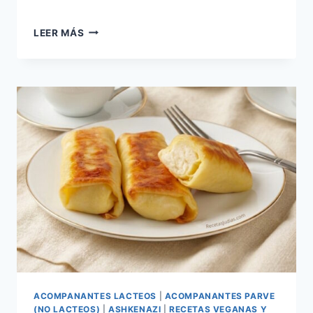
BLINTZES
LEER MÁS
DE
HONGOS
(CREPAS)
ACOMPANANTES LACTEOS
|
ACOMPANANTES PARVE
(NO LACTEOS)
|
ASHKENAZI
|
RECETAS VEGANAS Y