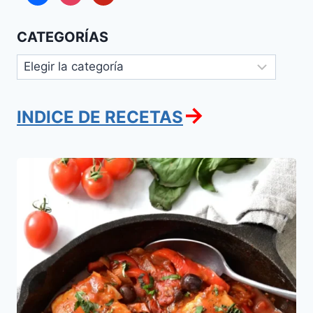
CATEGORÍAS
Categorías
→
INDICE DE RECETAS
Pescado
en
salsa
de
Tomate
y
Pimientos