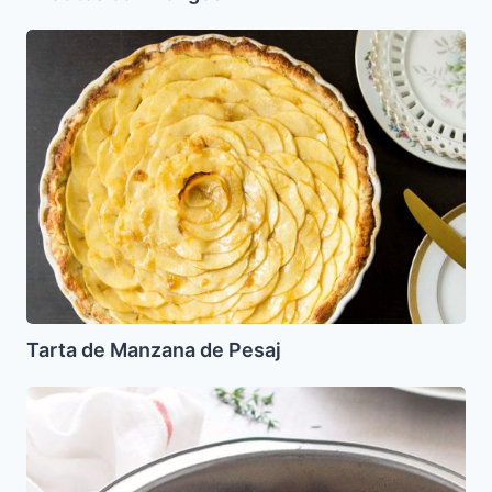
Tarta
de
Manzana
de
Pesaj
Tarta de Manzana de Pesaj
Maude