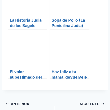
La Historia Judia
Sopa de Pollo (La
de los Bagels
Penicilina Judia)
El valor
Haz feliz a tu
subestimado del
mama, devuelvele
matzá
los Tuppers
Navegación
ANTERIOR
SIGUIENTE