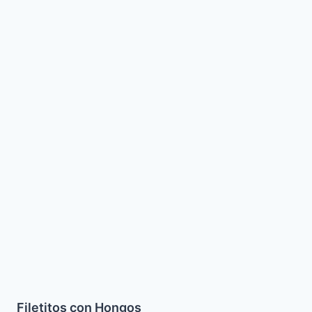
Filetitos
con
Hongos
Filetitos con Hongos