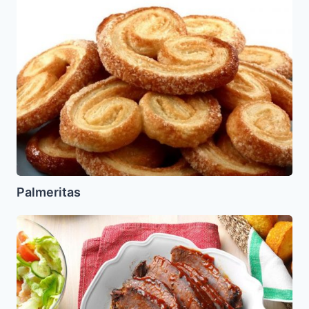
Palmeritas
Brisket
Agridulce