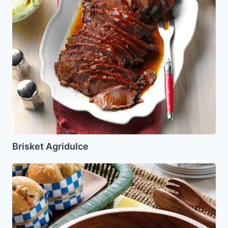
Brisket Agridulce
Ensalada
de
Repollo
Asiatica