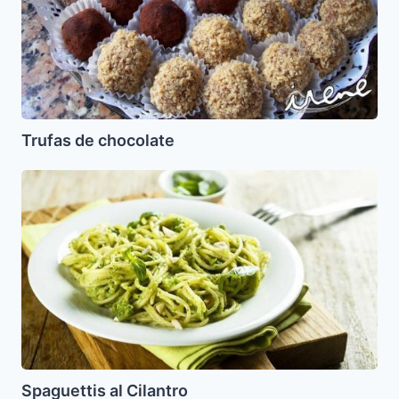
Trufas de chocolate
Spaguettis
al
Cilantro
Spaguettis al Cilantro