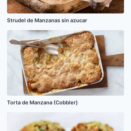
Strudel de Manzanas sin azucar
Torta
de
Manzana
(Cobbler)
Torta de Manzana (Cobbler)
Muffins
de
Vegetales