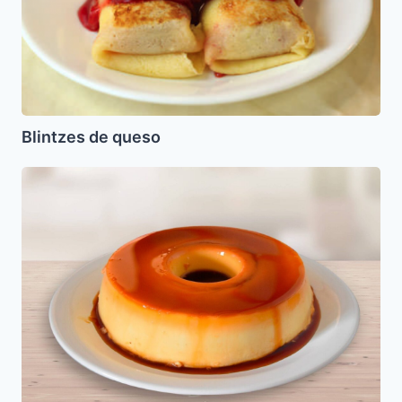
Blintzes de queso
Flan
con
Queso
Crema