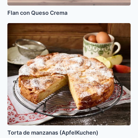
Flan con Queso Crema
Torta
de
manzanas
(ApfelKuchen)
Torta de manzanas (ApfelKuchen)