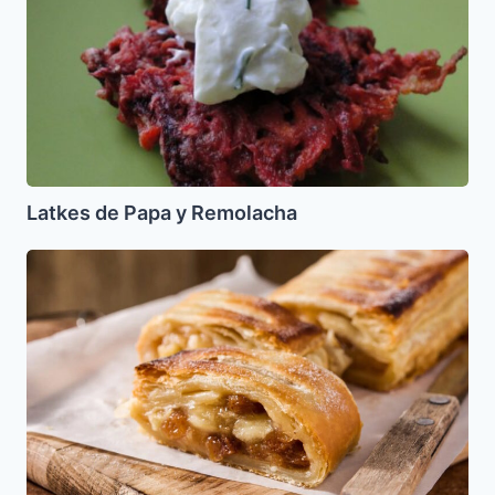
Latkes de Papa y Remolacha
Strudel
de
Manzanas
sin
azucar