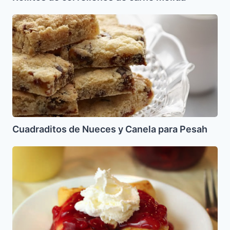
Cuadraditos
de
Nueces
y
Canela
para
Pesah
Cuadraditos de Nueces y Canela para Pesah
Blintzes
de
queso