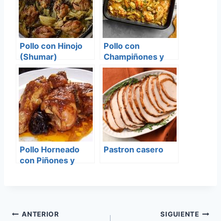
Pollo con Hinojo
Pollo con
(Shumar)
Champiñones y
Alcachofas
Pollo Horneado
Pastron casero
con Piñones y
Ciruelas Pasas
Navegación
ANTERIOR
SIGUIENTE