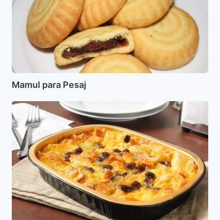
Mamul para Pesaj
Kugel
de
Manzana