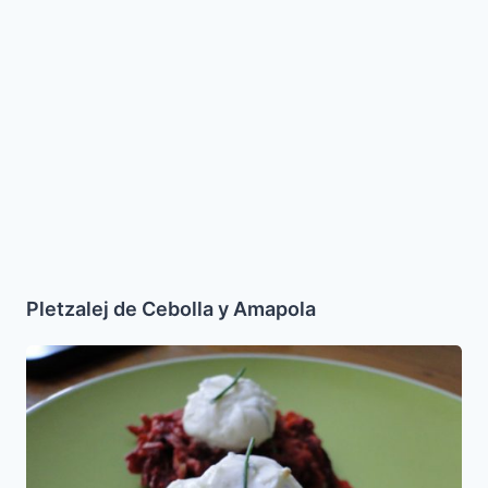
Pletzalej
de
Cebolla
y
Amapola
Pletzalej de Cebolla y Amapola
Latkes
de
Papa
y
Remolacha