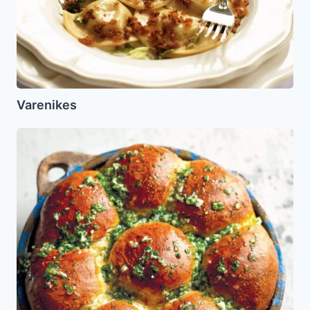
Varenikes
Pampushky