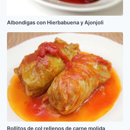
Albondigas con Hierbabuena y Ajonjoli
Rollitos
de
col
rellenos
de
carne
molida
Rollitos de col rellenos de carne molida