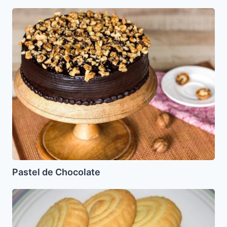
Pastel
de
Chocolate
Pastel de Chocolate
Mamul
para
Pesaj