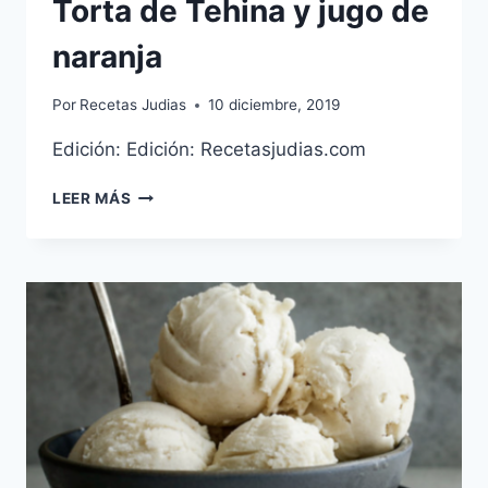
Torta de Tehina y jugo de
naranja
Por
Recetas Judias
10 diciembre, 2019
Edición: Edición: Recetasjudias.com
TORTA
LEER MÁS
DE
TEHINA
Y
JUGO
DE
NARANJA