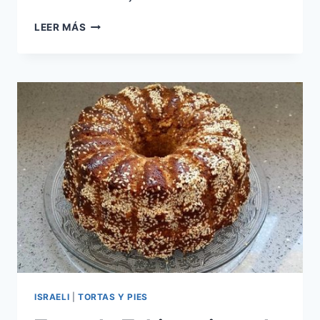
TAHINI
LEER MÁS
CASERO
ISRAELI
|
TORTAS Y PIES