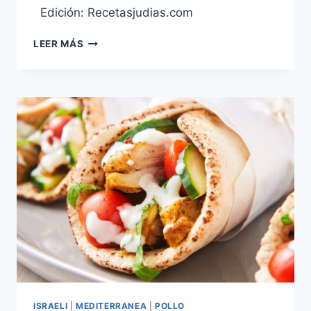
Edición: Recetasjudias.com
GALLETAS
LEER MÁS
DULCES
DE
SESAMO
(SUMSUMIOT)
ISRAELI
|
MEDITERRANEA
|
POLLO