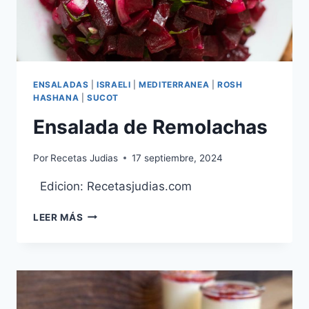
ENSALADAS
|
ISRAELI
|
MEDITERRANEA
|
ROSH
HASHANA
|
SUCOT
Ensalada de Remolachas
Por
Recetas Judias
17 septiembre, 2024
Edicion: Recetasjudias.com
ENSALADA
LEER MÁS
DE
REMOLACHAS