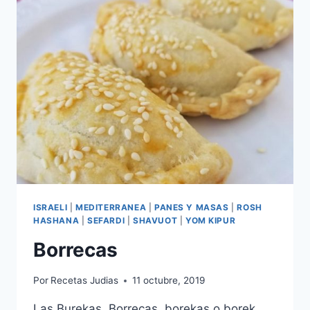
ISRAELI
|
MEDITERRANEA
|
PANES Y MASAS
|
ROSH
HASHANA
|
SEFARDI
|
SHAVUOT
|
YOM KIPUR
Borrecas
Por
Recetas Judias
11 octubre, 2019
Las Burekas, Borrecas, borekas o borek