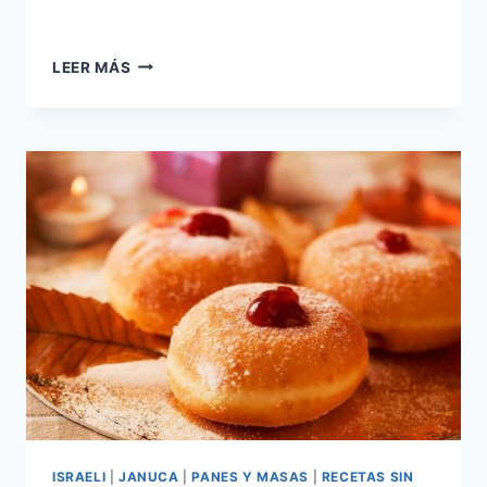
HUMMUS
LEER MÁS
(VARIACIONES)
ISRAELI
|
JANUCA
|
PANES Y MASAS
|
RECETAS SIN