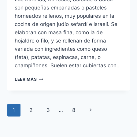
son pequeñas empanadas o pasteles
horneados rellenos, muy populares en la
cocina de origen judío sefardí e israelí. Se
elaboran con masa fina, como la de
hojaldre o filo, y se rellenan de forma
variada con ingredientes como queso
(feta), patatas, espinacas, carne, o
champiñones. Suelen estar cubiertas con…
BORRECAS
LEER MÁS
Navegación
Siguiente
1
2
3
…
8
de
página
página