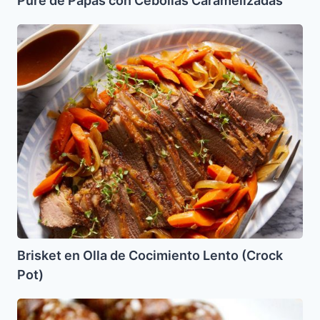
Pure de Papas con Cebollas Caramelizadas
Brisket
en
Olla
de
Cocimiento
Lento
(Crock
Pot)
Brisket en Olla de Cocimiento Lento (Crock
Pot)
Jaroset