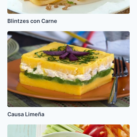
Blintzes con Carne
Causa
Limeña
Causa Limeña
Dip
de