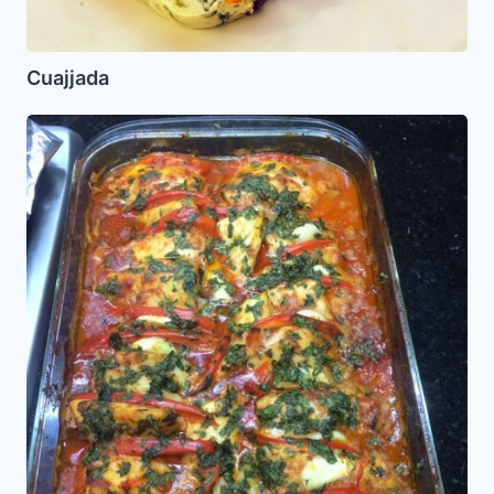
Cuajjada
Pescado
para
Shabat