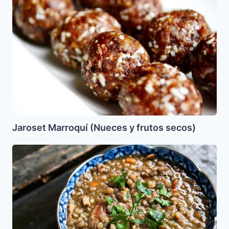
Marroquí
(Nueces
y
frutos
secos)
Jaroset Marroquí (Nueces y frutos secos)
Estofado
de
Lentejas