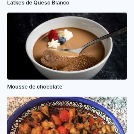
Latkes de Queso Blanco
Mousse
de
chocolate
Mousse de chocolate
Ensalada
Marroqui
de
Berenjenas