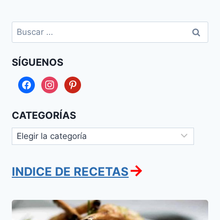
Buscar:
SÍGUENOS
facebook
instagram
pinterest
CATEGORÍAS
Categorías
→
INDICE DE RECETAS
Chuletas
de