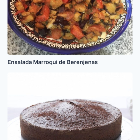
Ensalada Marroqui de Berenjenas
Pastel
de
Chocolate
sin
Gluten