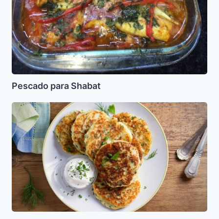
Pescado para Shabat
Latkes
de
Queso
Blanco