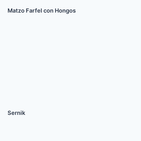
Matzo Farfel con Hongos
Sernik
Sernik
Pollo
Horneado