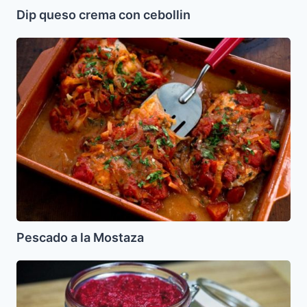
Dip queso crema con cebollin
Pescado
a
la
Mostaza
Pescado a la Mostaza
Jrein
o
Krein