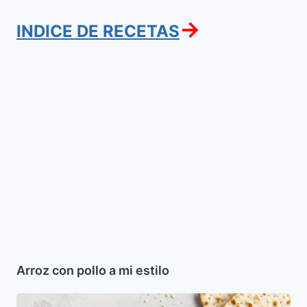
→
INDICE DE RECETAS
Arroz
con
pollo
a
mi
estilo
Arroz con pollo a mi estilo
Sustituto