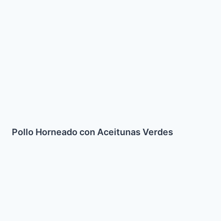
con
Aceitunas
Verdes
Pollo Horneado con Aceitunas Verdes
Shakshuka
(Huevos
ahogados)