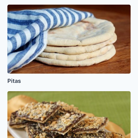
Pitas
Pitas
Matza
con
Chocolate