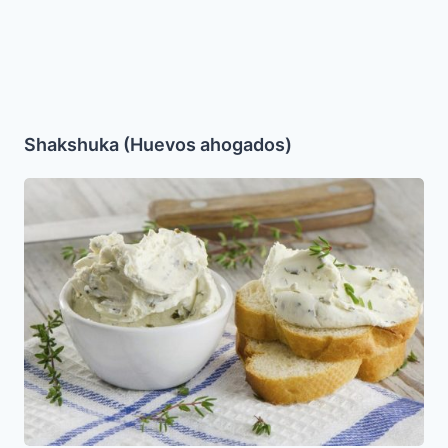
Shakshuka (Huevos ahogados)
Dip
queso
crema
con
cebollin