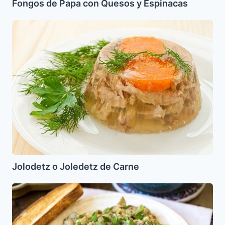
Fongos de Papa con Quesos y Espinacas
Jolodetz
o
Joledetz
de
Carne
Jolodetz o Joledetz de Carne
Salata
De
Berendjenas