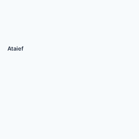
Ataief
Matzo
Farfel
con
Hongos