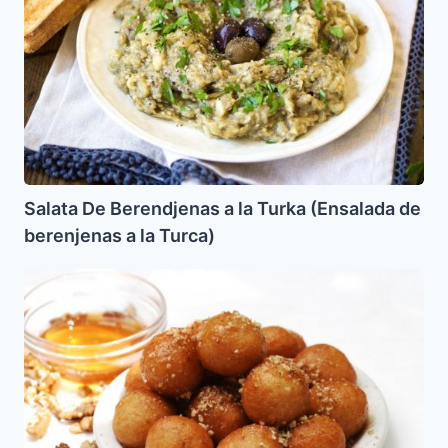
a
la
Turka
(Ensalada
de
berenjenas
a
la
Turca)
Salata De Berendjenas a la Turka (Ensalada de
berenjenas a la Turca)
Bolitas
Dulces
para
Pesah