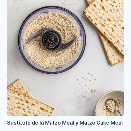
de
la
Matzo
Meal
y
Matzo
Cake
Meal
Sustituto de la Matzo Meal y Matzo Cake Meal