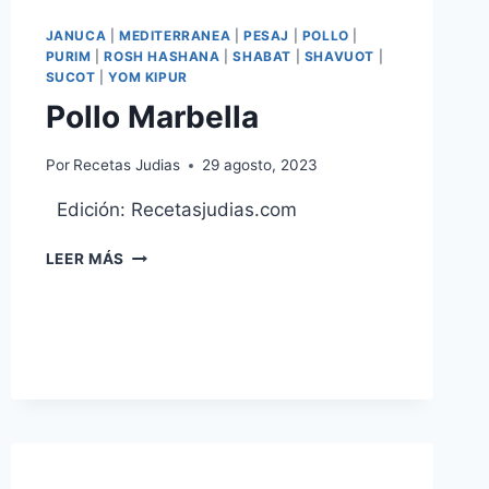
JANUCA
|
MEDITERRANEA
|
PESAJ
|
POLLO
|
PURIM
|
ROSH HASHANA
|
SHABAT
|
SHAVUOT
|
SUCOT
|
YOM KIPUR
Pollo Marbella
Por
Recetas Judias
29 agosto, 2023
Edición: Recetasjudias.com
POLLO
LEER MÁS
MARBELLA