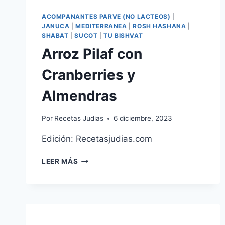
ACOMPANANTES PARVE (NO LACTEOS)
|
JANUCA
|
MEDITERRANEA
|
ROSH HASHANA
|
SHABAT
|
SUCOT
|
TU BISHVAT
Arroz Pilaf con
Cranberries y
Almendras
Por
Recetas Judias
6 diciembre, 2023
Edición: Recetasjudias.com
ARROZ
LEER MÁS
PILAF
CON
CRANBERRIES
Y
ALMENDRAS