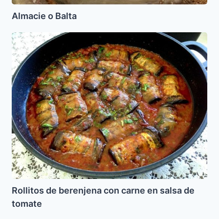
Almacie o Balta
Rollitos
de
berenjena
con
carne
en
salsa
de
tomate
Rollitos de berenjena con carne en salsa de
tomate