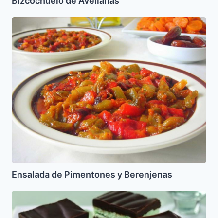
Bizcochuelo de Avellanas
Ensalada
de
Pimentones
y
Berenjenas
Ensalada de Pimentones y Berenjenas
Pastel
de