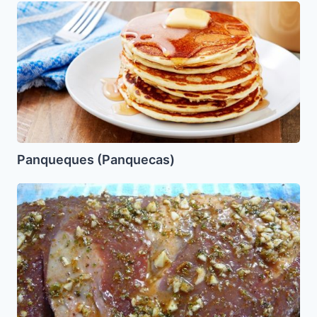
Panqueques
(Panquecas)
Panqueques (Panquecas)
Carne
Rustida