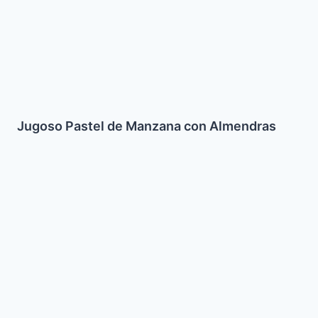
Jugoso Pastel de Manzana con Almendras
Brazo
Reina
Sin
azucar
para
Pesaj