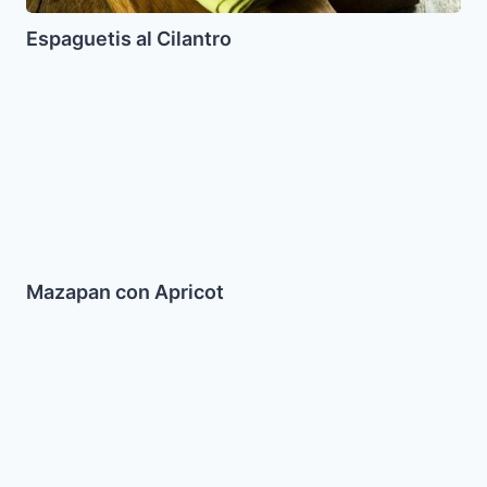
Espaguetis al Cilantro
Mazapan
con
Apricot
Mazapan con Apricot
Jugoso
Pastel
de
Manzana
con
Almendras