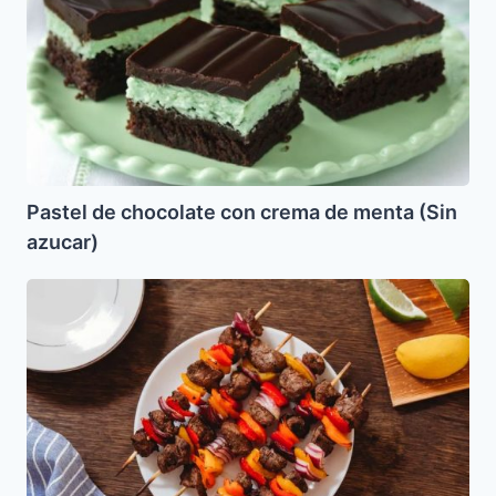
chocolate
con
crema
de
menta
(Sin
azucar)
Pastel de chocolate con crema de menta (Sin
azucar)
Shish
Kebab
(Carne
en
Chuzos)