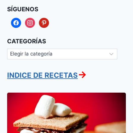
SÍGUENOS
facebook
instagram
pinterest
CATEGORÍAS
Categorías
→
INDICE DE RECETAS
S’more
Clasico
para
Lag
Ba
Omer