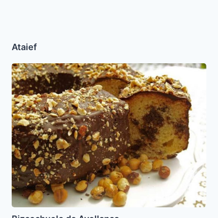
Ataief
Bizcochuelo
de
Avellanas