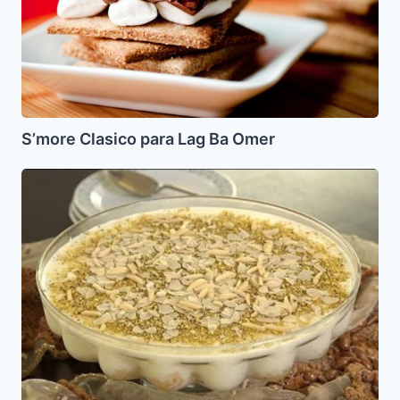
S’more Clasico para Lag Ba Omer
Almacie
o
Balta