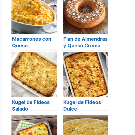
Macarrones con
Flan de Almendras
Queso
y Queso Crema
Kugel de Fideos
Kugel de Fideos
Salado
Dulce