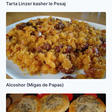
Tarta Linzer kasher le Pesaj
Alcoshor
(Migas
de
Papas)
Alcoshor (Migas de Papas)
Bollitos
de
Cebolla