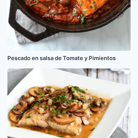
Pescado en salsa de Tomate y Pimientos
Churrasco
de
Robalo
al
Ajillo
con
Champiñones