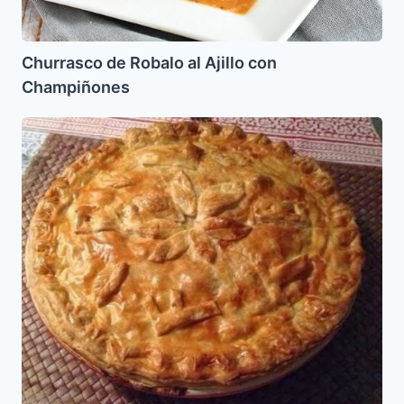
Churrasco de Robalo al Ajillo con
Champiñones
Tartaleta
de
champiñones