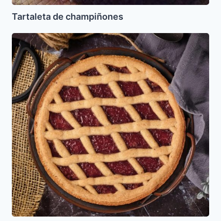
Tartaleta de champiñones
Tarta
Linzer
kasher
le
Pesaj