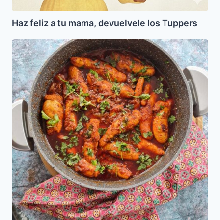
Haz feliz a tu mama, devuelvele los Tuppers
Huevas
de
pescado
Guisadas