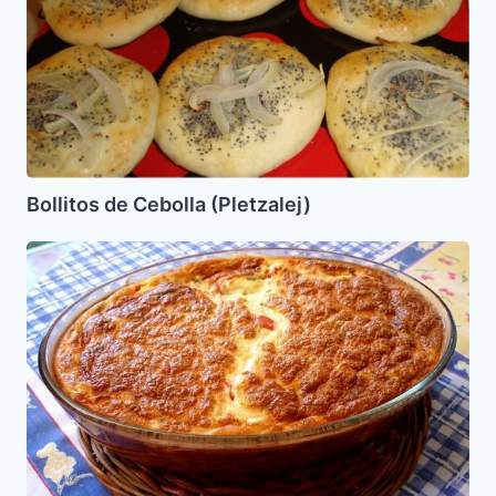
(Pletzalej)
Bollitos de Cebolla (Pletzalej)
Enhamar
(
Souffle
de
Carne)