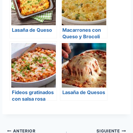
Lasaña de Queso
Macarrones con
Queso y Brocoli
Fideos gratinados
Lasaña de Quesos
con salsa rosa
Navegación
ANTERIOR
SIGUIENTE