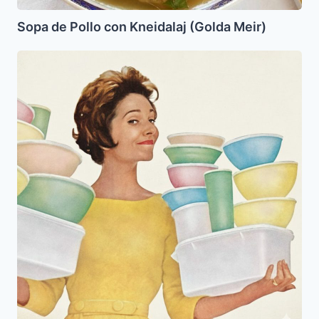
Sopa de Pollo con Kneidalaj (Golda Meir)
Haz
feliz
a
tu
mama,
devuelvele
los
Tuppers