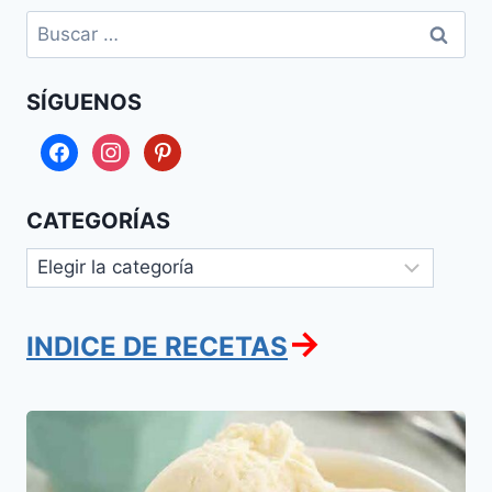
Buscar:
SÍGUENOS
facebook
instagram
pinterest
CATEGORÍAS
Categorías
→
INDICE DE RECETAS
Helado
de
Vainilla