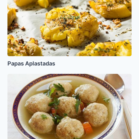
Papas Aplastadas
Sopa
de
Pollo
con
Kneidalaj
(Golda
Meir)