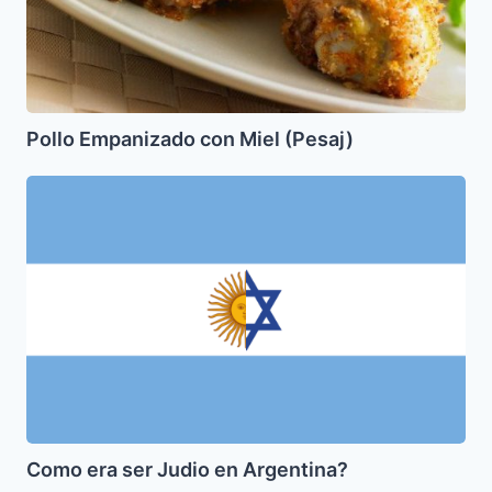
Pollo Empanizado con Miel (Pesaj)
Como
era
ser
Judio
en
Argentina?
Como era ser Judio en Argentina?