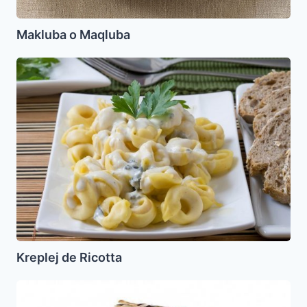
Makluba o Maqluba
Kreplej
de
Ricotta
Kreplej de Ricotta
S’mores
de