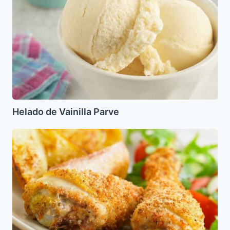
Parve
Helado de Vainilla Parve
Pollo
Empanizado
con
Miel
(Pesaj)