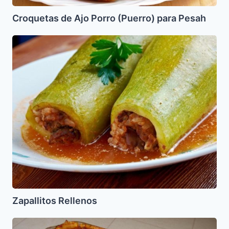
Croquetas de Ajo Porro (Puerro) para Pesah
Zapallitos
Rellenos
Zapallitos Rellenos
Berenjena