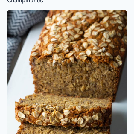
Champiñones
Bizcocho
de
Avena
Integral