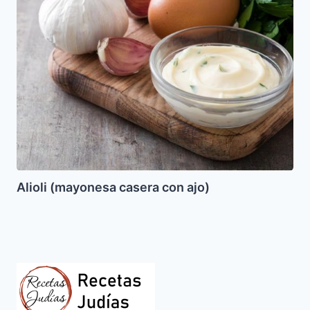
con
ajo)
Alioli (mayonesa casera con ajo)