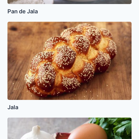
Pan de Jala
Jala
Jala
Alioli
(mayonesa
casera