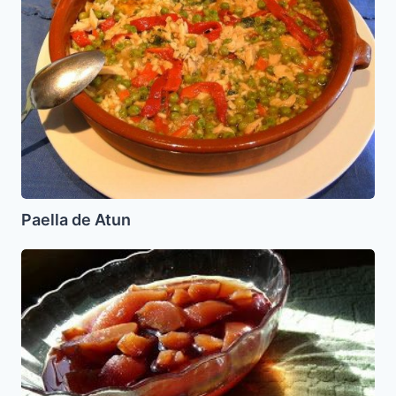
Paella de Atun
Mosto
(Letuario
de
Membrillo)