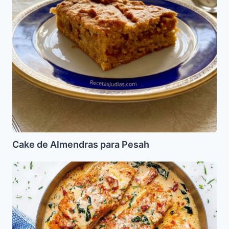
Cake de Almendras para Pesah
Salmon
a
la
Toscana