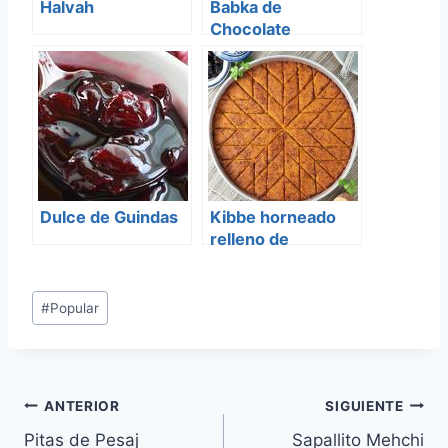
Halvah
Babka de
Chocolate
Dulce de Guindas
Kibbe horneado
relleno de
Champiñones
Etiquetas
#
Popular
de
la
entrada:
Navegación
ANTERIOR
SIGUIENTE
Pitas de Pesaj
Sapallito Mehchi