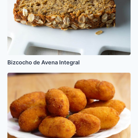
Bizcocho de Avena Integral
Croquetas
de
Ajo
Porro
(Puerro)
para
Pesah