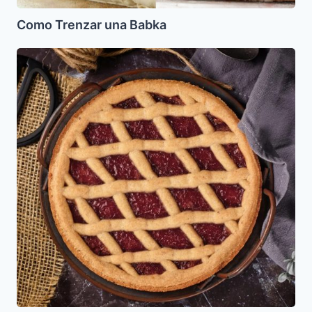
Como Trenzar una Babka
Tarta
Linzer
kasher
le
Pesaj