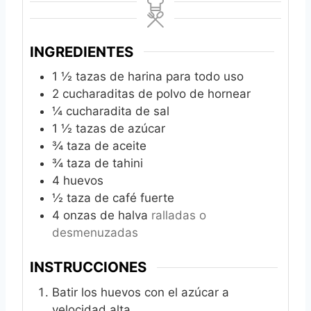
INGREDIENTES
1 ½
tazas de harina para todo uso
2
cucharaditas de polvo de hornear
¼
cucharadita de sal
1 ½
tazas de azúcar
¾
taza de aceite
¾
taza de tahini
4
huevos
½
taza de café fuerte
4
onzas de halva
ralladas o
desmenuzadas
INSTRUCCIONES
Batir los huevos con el azúcar a
velocidad alta