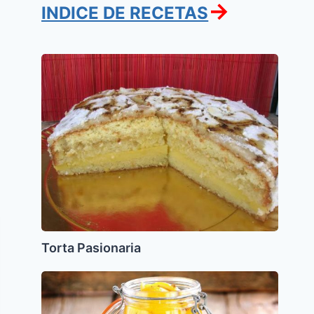
→
INDICE DE RECETAS
Torta
Pasionaria
Torta Pasionaria
Limones
curados
(limones