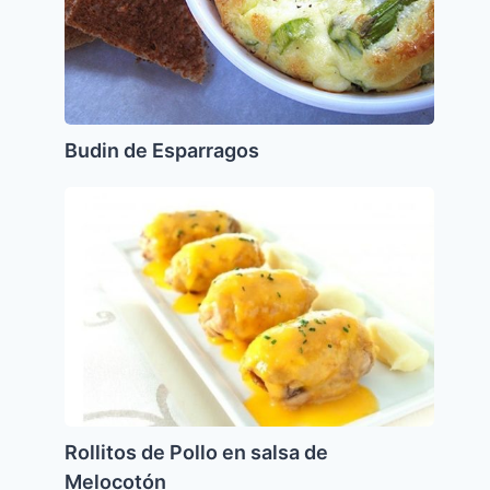
Budin de Esparragos
Rollitos
de
Pollo
en
salsa
de
Melocotón
Rollitos de Pollo en salsa de
Melocotón