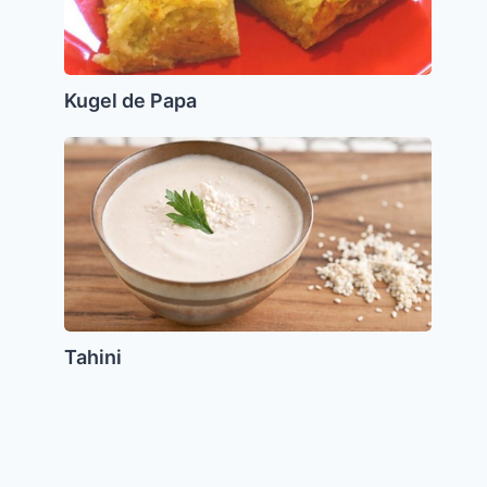
Kugel de Papa
Tahini
Tahini
Torta
de
Queso
Crema