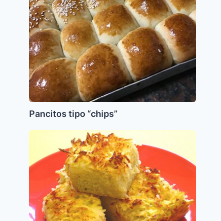
Pancitos tipo “chips”
Kugel
de
Papa