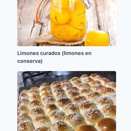
en
conserva)
Limones curados (limones en
conserva)
Pancitos
tipo
“chips”