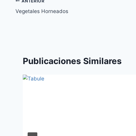
Navegación
ANTERIOR
Vegetales Horneados
de
entradas
Publicaciones Similares