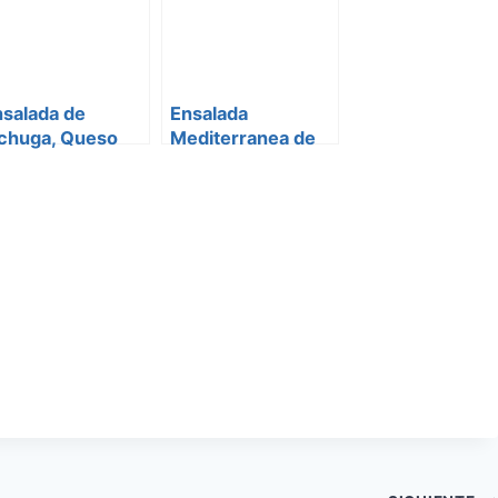
nsalada de
Ensalada
echuga, Queso
Mediterranea de
eta y Nueces
Garbanzos