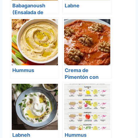
Babaganoush
Labne
(Ensalada de
Berenjena y Ajo
Asado)
Hummus
Crema de
Pimentón con
Nueces
Labneh
Hummus