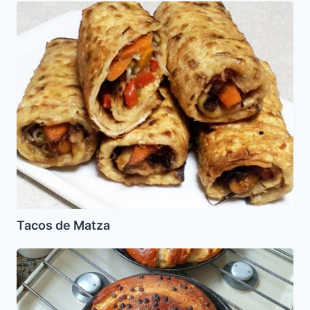
Tacos
de
Matza
Tacos de Matza
Jala
de
Chocolate