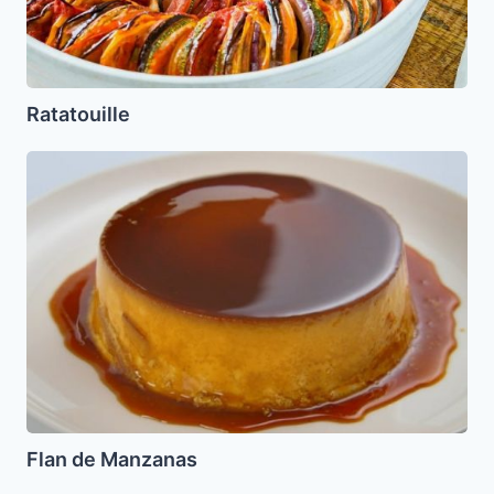
Ratatouille
Flan
de
Manzanas
Flan de Manzanas