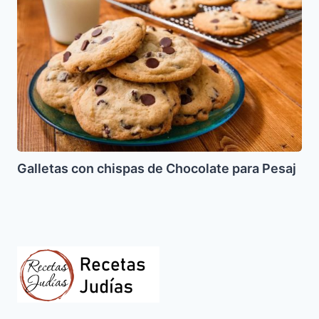
chispas
de
Chocolate
para
Pesaj
Galletas con chispas de Chocolate para Pesaj