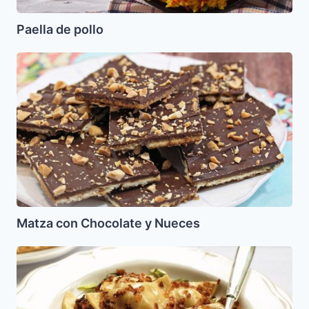
Paella de pollo
Matza
con
Chocolate
y
Nueces
Matza con Chocolate y Nueces
Varenikes