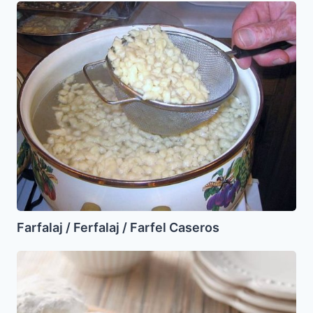
Farfalaj
/
Ferfalaj
/
Farfel
Caseros
Farfalaj / Ferfalaj / Farfel Caseros
Masitas
de
nuez