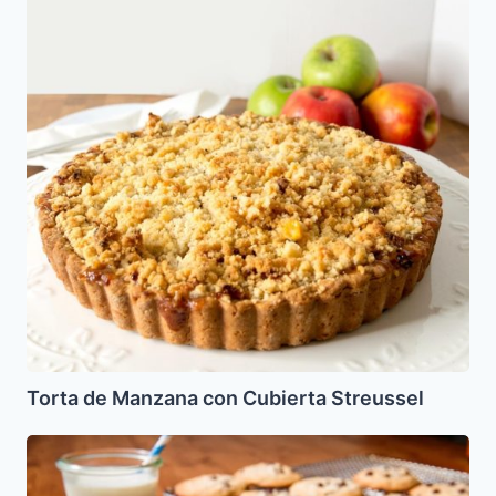
de
Manzana
con
Cubierta
Streussel
Torta de Manzana con Cubierta Streussel
Galletas
con