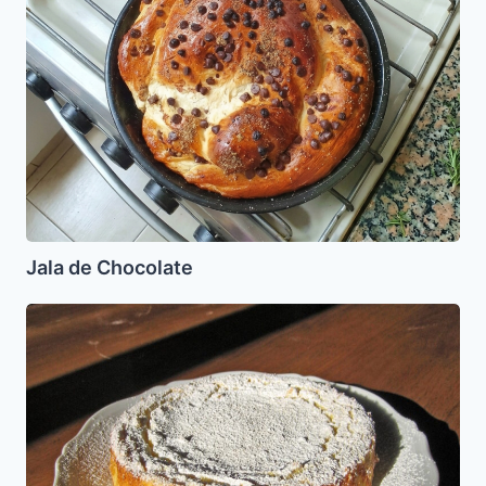
Jala de Chocolate
Torta
de
queso
Ricotta