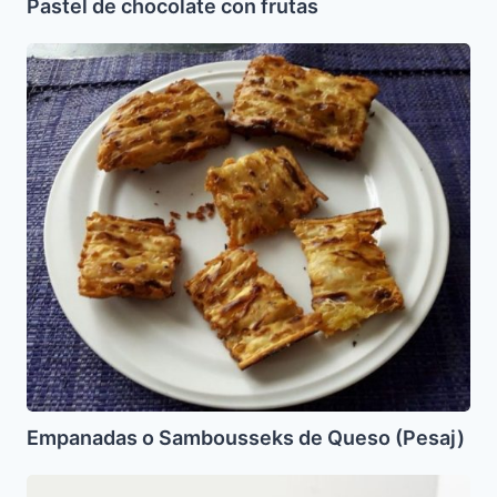
Pastel de chocolate con frutas
Empanadas
o
Sambousseks
de
Queso
(Pesaj)
Empanadas o Sambousseks de Queso (Pesaj)
Torta