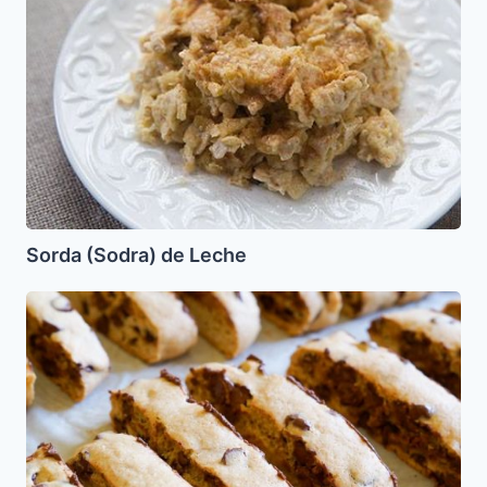
de
Leche
Sorda (Sodra) de Leche
Kamish
Broit
de
Chocolate