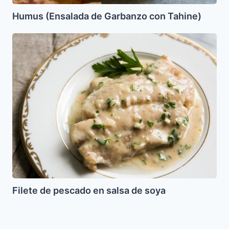
Humus (Ensalada de Garbanzo con Tahine)
Filete
de
pescado
en
salsa
de
soya
Filete de pescado en salsa de soya