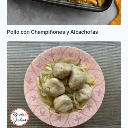
Pollo con Champiñones y Alcachofas
Bolitas
de
Matza
con
cebolla