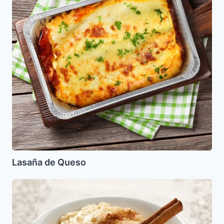
Lasaña de Queso
Arroz
con
Leche