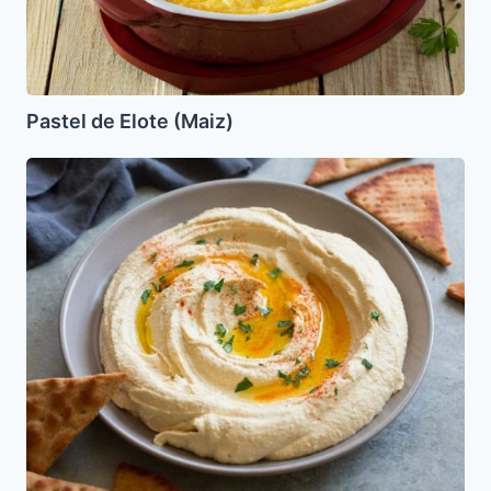
Pastel de Elote (Maiz)
Humus
(Ensalada
de
Garbanzo
con
Tahine)