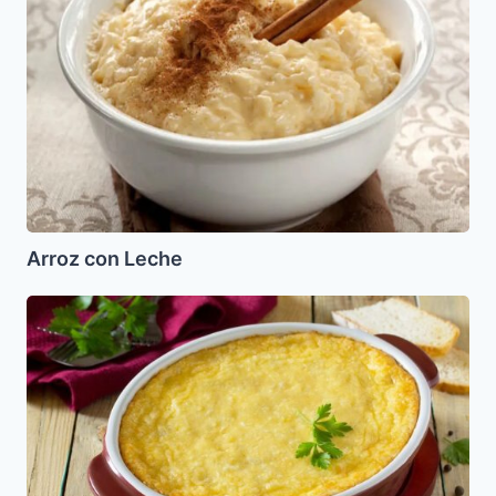
Arroz con Leche
Pastel
de
Elote
(Maiz)