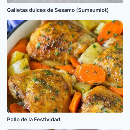
Galletas dulces de Sesamo (Sumsumiot)
Pollo
de
la
Festividad
Pollo de la Festividad