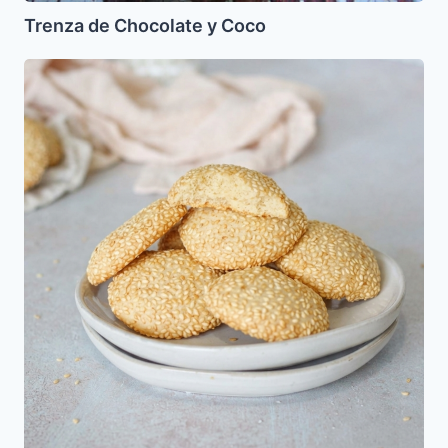
Trenza de Chocolate y Coco
Galletas
dulces
de
Sesamo
(Sumsumiot)