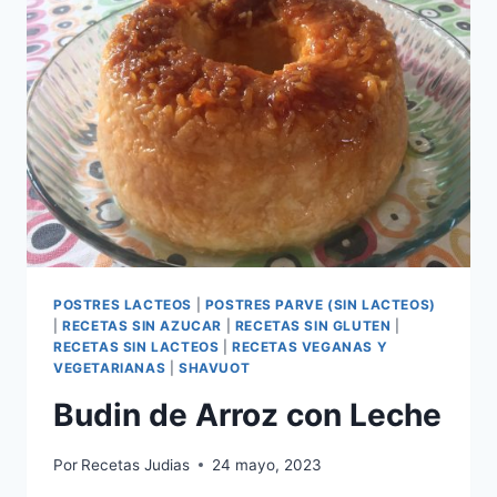
POSTRES LACTEOS
|
POSTRES PARVE (SIN LACTEOS)
|
RECETAS SIN AZUCAR
|
RECETAS SIN GLUTEN
|
RECETAS SIN LACTEOS
|
RECETAS VEGANAS Y
VEGETARIANAS
|
SHAVUOT
Budin de Arroz con Leche
Por
Recetas Judias
24 mayo, 2023