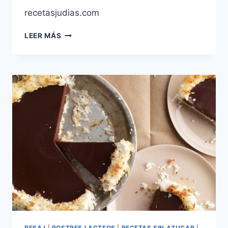
recetasjudias.com
PAY
LEER MÁS
DE
MANZANA
PARA
PESAJ
PESAJ
|
POSTRES LACTEOS
|
RECETAS SIN AZUCAR
|