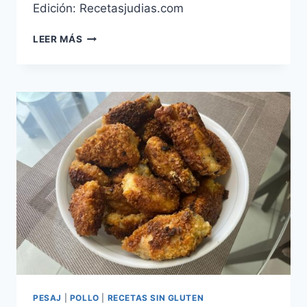
Edición: Recetasjudias.com
BUDIN
LEER MÁS
DE
ARROZ
CON
LECHE
PESAJ
|
POLLO
|
RECETAS SIN GLUTEN