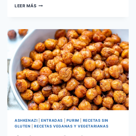
DULCES
LEER MÁS
DE
NARANJA
ASHKENAZI
|
ENTRADAS
|
PURIM
|
RECETAS SIN
GLUTEN
|
RECETAS VEGANAS Y VEGETARIANAS