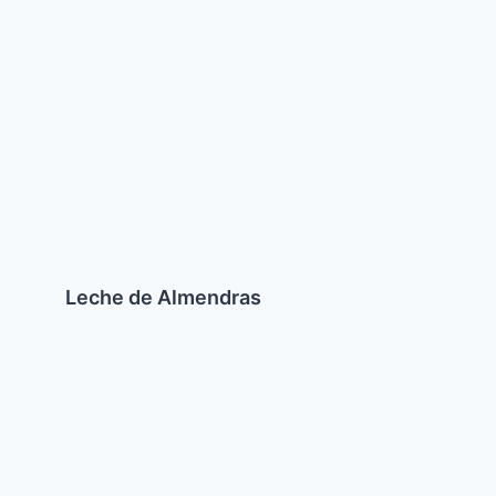
Leche
de
Almendras
Leche de Almendras
Oznei
Haman