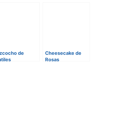
resas y Cerezas
izcocho de
Cheesecake de
tiles
Rosas