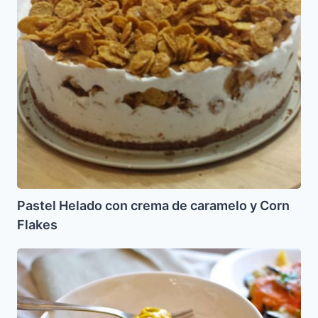
de
caramelo
y
Corn
Flakes
Pastel Helado con crema de caramelo y Corn
Flakes
Albondiguitas
de
Pescado
con