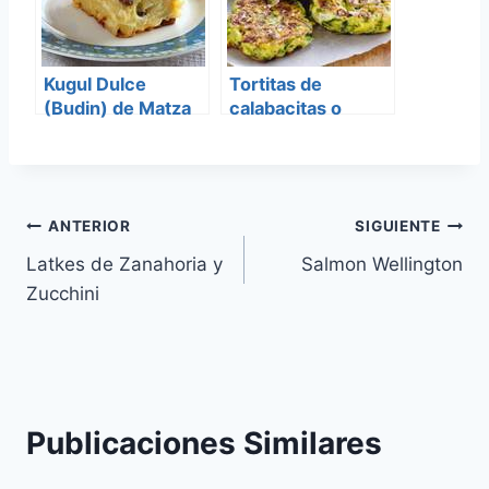
Kugul Dulce
Tortitas de
(Budin) de Matza
calabacitas o
Zucchini
Navegación
ANTERIOR
SIGUIENTE
Latkes de Zanahoria y
Salmon Wellington
de
Zucchini
entradas
Publicaciones Similares