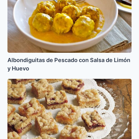
Salsa
de
Limón
y
Huevo
Albondiguitas de Pescado con Salsa de Limón
y Huevo
Cuadros
de
Linzer