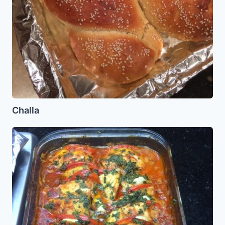
Challa
Pescado
para
Shabat