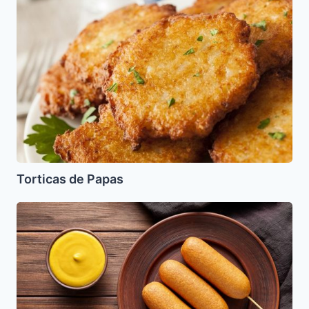
de
Papas
Torticas de Papas
Perros
Calientes
para
Pesaj