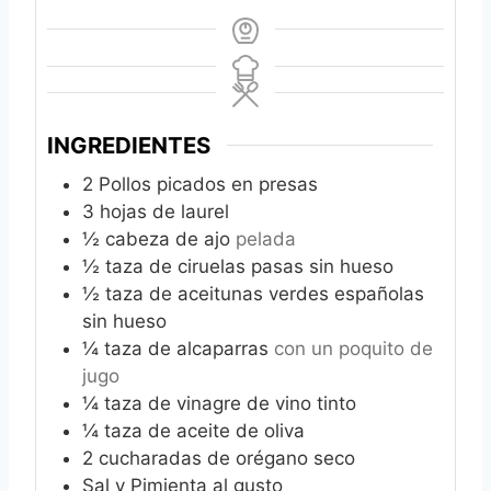
INGREDIENTES
2
Pollos picados en presas
3
hojas de laurel
½
cabeza de ajo
pelada
½
taza de ciruelas pasas sin hueso
½
taza de aceitunas verdes españolas
sin hueso
¼
taza de alcaparras
con un poquito de
jugo
¼
taza de vinagre de vino tinto
¼
taza de aceite de oliva
2
cucharadas de orégano seco
Sal y Pimienta al gusto