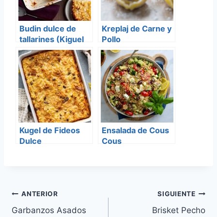
Budin dulce de
Kreplaj de Carne y
tallarines (Kiguel
Pollo
de Lokschen)
Kugel de Fideos
Ensalada de Cous
Dulce
Cous
Mediterranea
Navegación
ANTERIOR
SIGUIENTE
Garbanzos Asados
Brisket Pecho
de