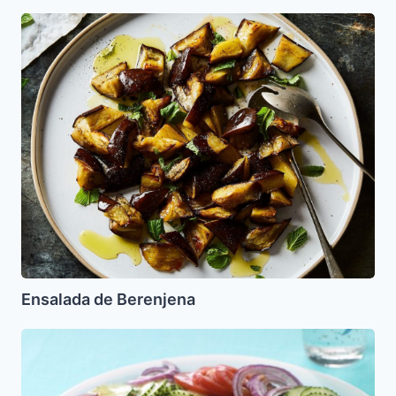
Ensalada
de
Berenjena
Ensalada de Berenjena
Ensalada
Turca