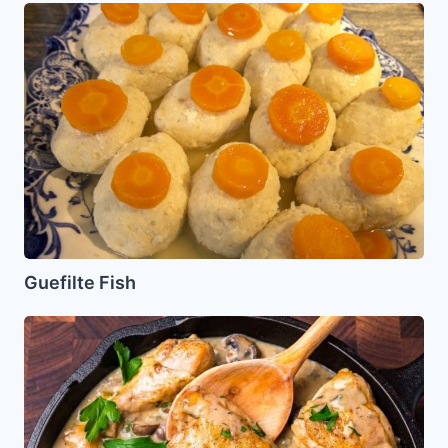
Guefilte
Fish
Guefilte Fish
Fricase
de
Pollo