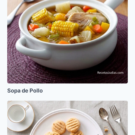
Sopa de Pollo
Polvorones
de
almendra
sin
azucar