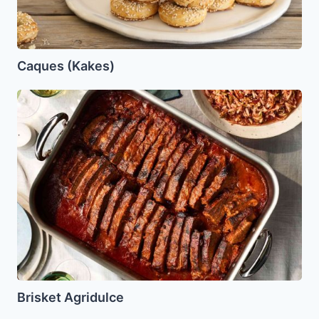
Caques (Kakes)
Brisket
Agridulce
Brisket Agridulce