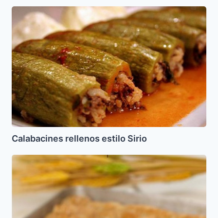
Calabacines
rellenos
estilo
Sirio
Calabacines rellenos estilo Sirio
Dedos
de
Novia