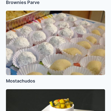
Brownies Parve
Mostachudos
Mostachudos
Picadillo
de
Ayotito