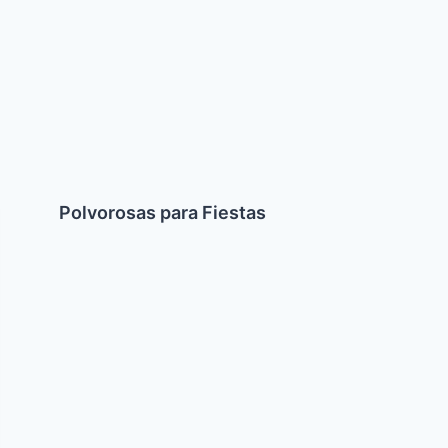
para
Fiestas
Polvorosas para Fiestas
Guiso
de
lentejas