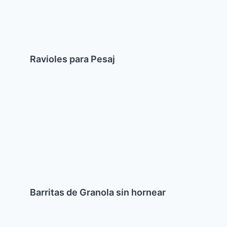
Ravioles para Pesaj
Barritas
de
Granola
sin
hornear
Barritas de Granola sin hornear
Higado