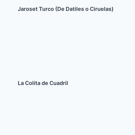
Jaroset Turco (De Datiles o Ciruelas)
La
Colita
de
Cuadril
La Colita de Cuadril
Borrecas
o
Triangulos
de
espinaca