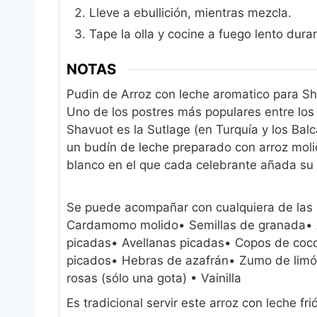
Lleve a ebullición, mientras mezcla.
Tape la olla y cocine a fuego lento dur
NOTAS
Pudin de Arroz con leche aromatico para S
Uno de los postres más populares entre los
Shavuot es la Sutlage (en Turquía y los Balc
un budín de leche preparado con arroz molid
blanco en el que cada celebrante añada su p
Se puede acompañar con cualquiera de las s
Cardamomo molido
• Semillas de granada
•
picadas
• Avellanas picadas
• Copos de coc
picados
• Hebras de azafrán
• Zumo de lim
rosas (sólo una gota)
• Vainilla
Es tradicional servir este arroz con leche fr