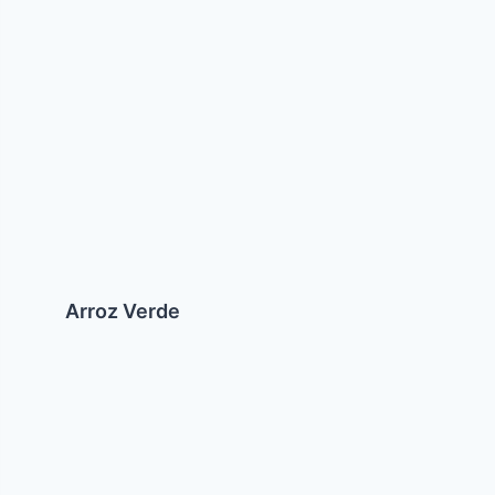
Verde
Arroz Verde
Ravioles
para
Pesaj