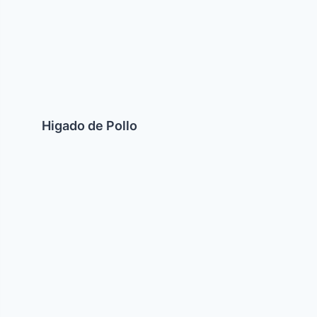
de
Pollo
Higado de Pollo
Jaroset
Turco
(De
Datiles
o
Ciruelas)