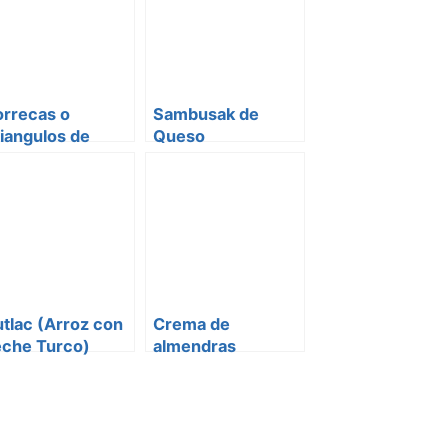
orrecas o
Sambusak de
iangulos de
Queso
spinaca
tlac (Arroz con
Crema de
eche Turco)
almendras