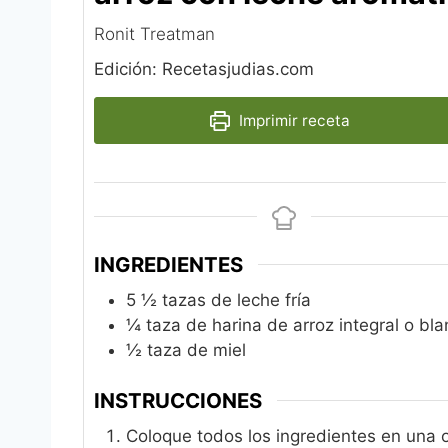
Ronit Treatman
Edición: Recetasjudias.com
Imprimir receta
INGREDIENTES
5 ½
tazas de leche fría
¼
taza de harina de arroz integral o bl
½
taza de miel
INSTRUCCIONES
Coloque todos los ingredientes en una o