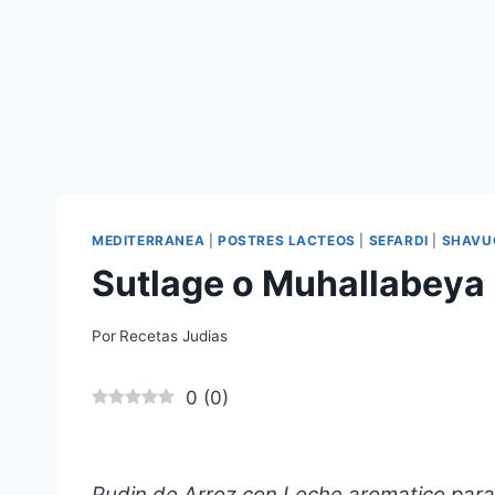
MEDITERRANEA
|
POSTRES LACTEOS
|
SEFARDI
|
SHAVU
Sutlage o Muhallabeya 
Por
Recetas Judias
0
(
0
)
Pudin de Arroz con Leche aromatico par