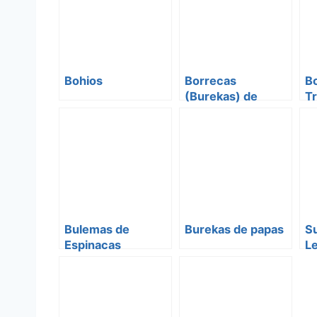
Bohios
Borrecas
B
(Burekas) de
Tr
Queso
e
Bulemas de
Burekas de papas
Su
Espinacas
L