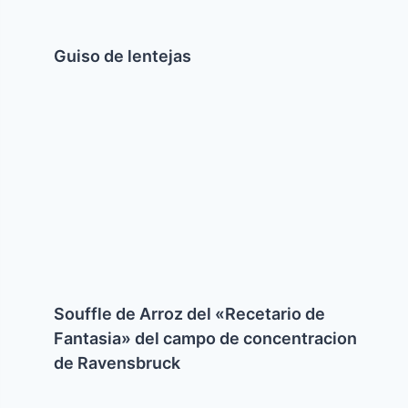
Guiso de lentejas
Souffle
de
Arroz
del
«Recetario
de
Fantasia»
del
campo
de
Souffle de Arroz del «Recetario de
concentracion
de
Fantasia» del campo de concentracion
Ravensbruck
de Ravensbruck
Arroz