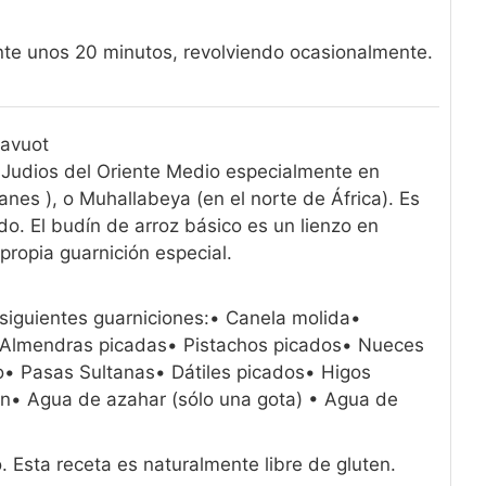
ante unos 20 minutos, revolviendo ocasionalmente.
havuot
 Judios del Oriente Medio especialmente en
anes ), o Muhallabeya (en el norte de África). Es
o. El budín de arroz básico es un lienzo en
ropia guarnición especial.
iguientes guarniciones:
• Canela molida
•
 Almendras picadas
• Pistachos picados
• Nueces
o
• Pasas Sultanas
• Dátiles picados
• Higos
ón
• Agua de azahar (sólo una gota)
• Agua de
ió. Esta receta es naturalmente libre de gluten.