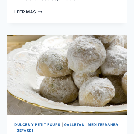
GALLETAS
LEER MÁS
MACARRONAS
DULCES Y PETIT FOURS
|
GALLETAS
|
MEDITERRANEA
|
SEFARDI