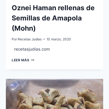
Oznei Haman rellenas de
Semillas de Amapola
(Mohn)
Por
Recetas Judias
10 marzo, 2020
recetasjudias.com
OZNEI
LEER MÁS
HAMAN
RELLENAS
DE
SEMILLAS
DE
AMAPOLA
(MOHN)