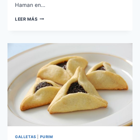
Haman en…
OZNEI
LEER MÁS
HAMAN
RELLENAS
DE
CHOCOLATE
GALLETAS
|
PURIM