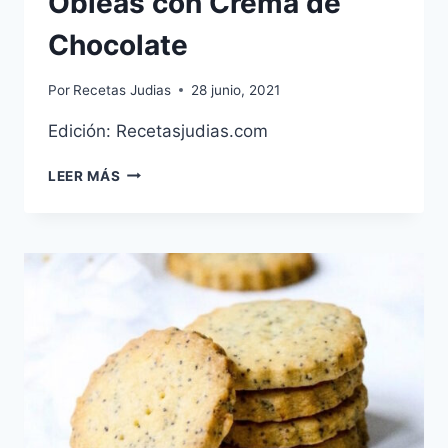
Obleas con Crema de
Chocolate
Por
Recetas Judias
28 junio, 2021
Edición: Recetasjudias.com
OBLEAS
LEER MÁS
CON
CREMA
DE
CHOCOLATE