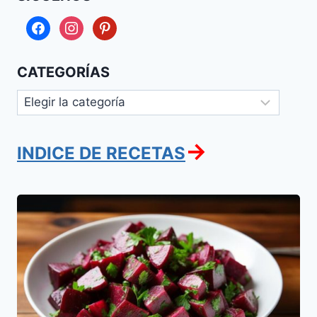
facebook
instagram
pinterest
CATEGORÍAS
Categorías
→
INDICE DE RECETAS
Ensalada
de
Remolacha