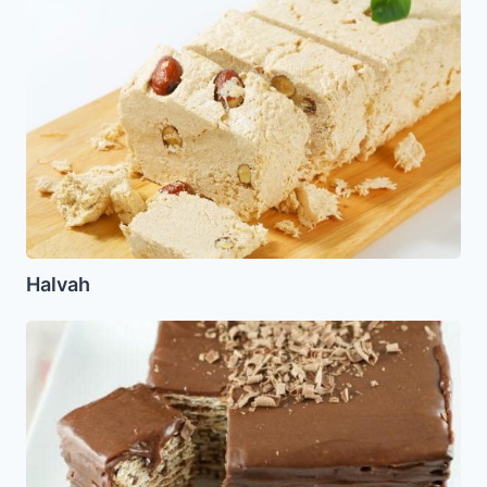
Halvah
Matza
Ice
box