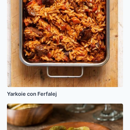
Yarkoie con Ferfalej
Pepinos
agridulces
(Pepinillos)