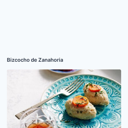
Bizcocho de Zanahoria
Guefilte
Fish
al
horno