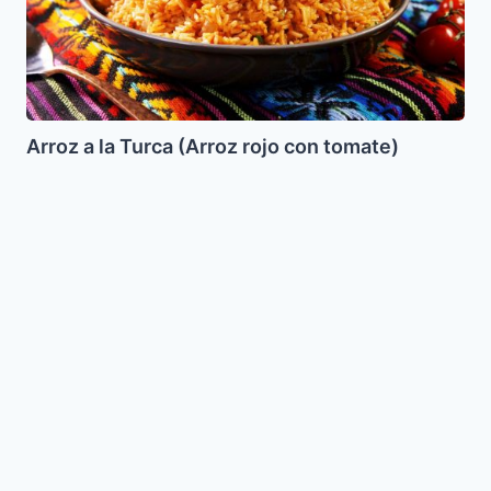
rojo
con
tomate)
Arroz a la Turca (Arroz rojo con tomate)
Alfajores
de
Maicena