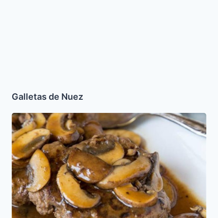
Galletas de Nuez
Carne
con
Champiñones
y
Mermelada