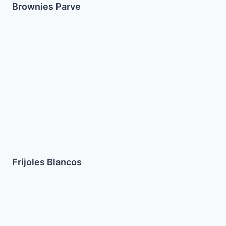
Brownies Parve
Frijoles
Blancos
Frijoles Blancos
Galletas
de
Nuez