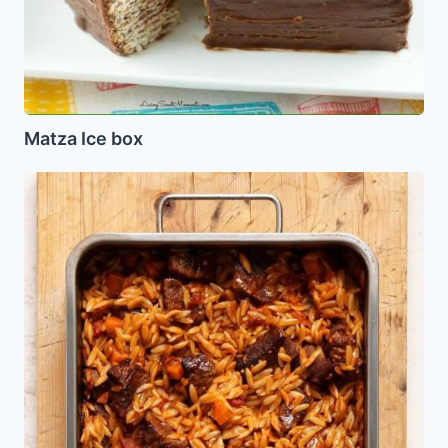
Matza Ice box
Yarkoie
con
Ferfalej