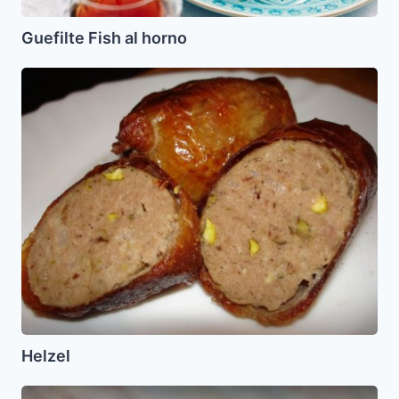
Guefilte Fish al horno
Helzel
Helzel
Harina