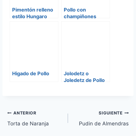
Pimentón relleno
Pollo con
estilo Hungaro
champiñones
naturales
Higado de Pollo
Jolodetz o
Joledetz de Pollo
Navegación
ANTERIOR
SIGUIENTE
Torta de Naranja
Pudin de Almendras
de