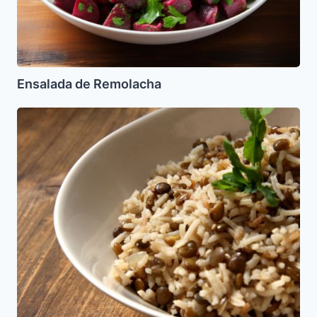
Ensalada de Remolacha
Mujadara
(Arroz
con
Lentejas)