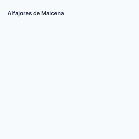
Alfajores de Maicena
Pescado
para
Shabat