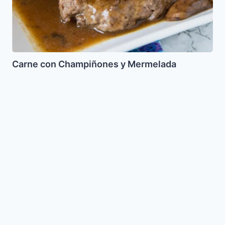
Carne con Champiñones y Mermelada
Pastel
de
papa
relleno
de
atun