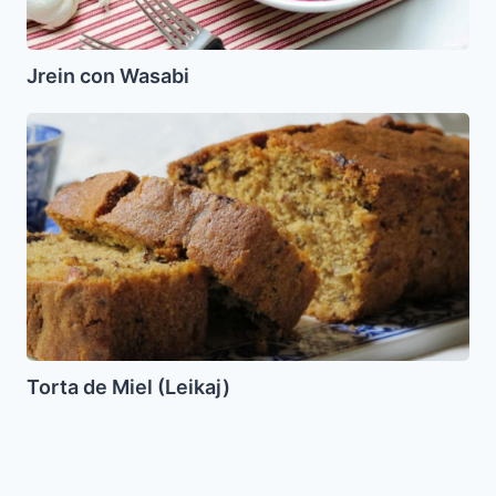
Jrein con Wasabi
Torta
de
Miel
(Leikaj)
Torta de Miel (Leikaj)
Ensalada
turca
de