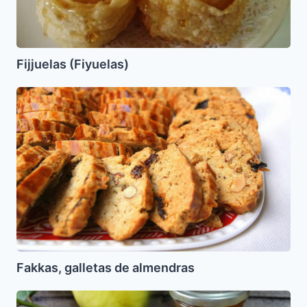
Fijjuelas (Fiyuelas)
Fakkas,
galletas
de
almendras
Fakkas, galletas de almendras
Letuario