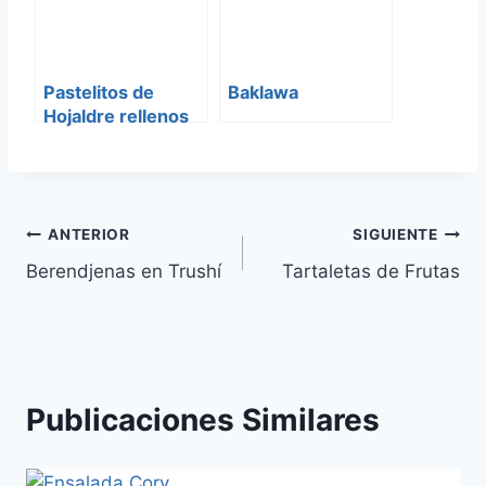
Pastelitos de
Baklawa
Hojaldre rellenos
de frutos secos
Navegación
ANTERIOR
SIGUIENTE
Berendjenas en Trushí
Tartaletas de Frutas
de
entradas
Publicaciones Similares