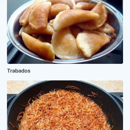
Trabados
Filas
o
Fideos
Tostados