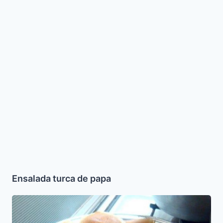
papa
Ensalada turca de papa
Trabados