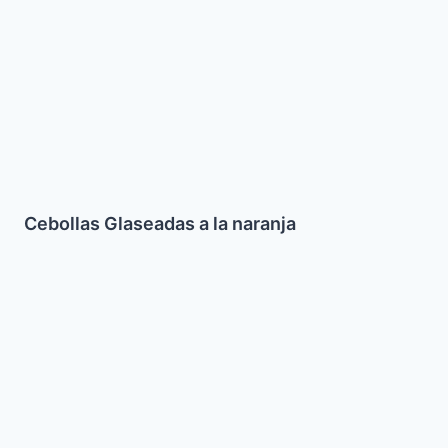
la
naranja
Cebollas Glaseadas a la naranja
Succada