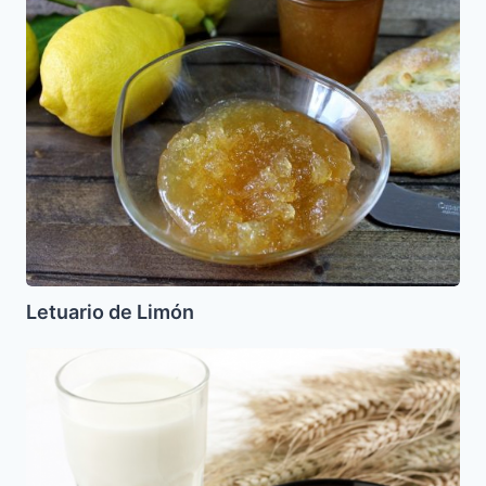
de
Limón
Letuario de Limón
Leche
de
Avena