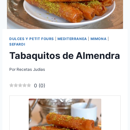
DULCES Y PETIT FOURS
|
MEDITERRANEA
|
MIMONA
|
SEFARDI
Tabaquitos de Almendra
Por
Recetas Judias
0
(
0
)