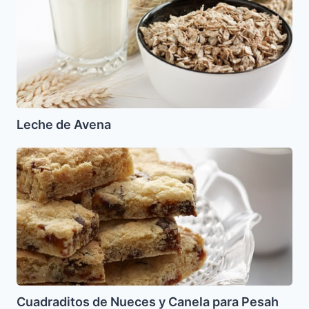
Leche de Avena
Cuadraditos
de
Nueces
y
Canela
para
Pesah
Cuadraditos de Nueces y Canela para Pesah