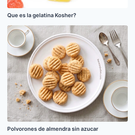
Que es la gelatina Kosher?
Polvorones
de
almendra
sin
azucar
Polvorones de almendra sin azucar