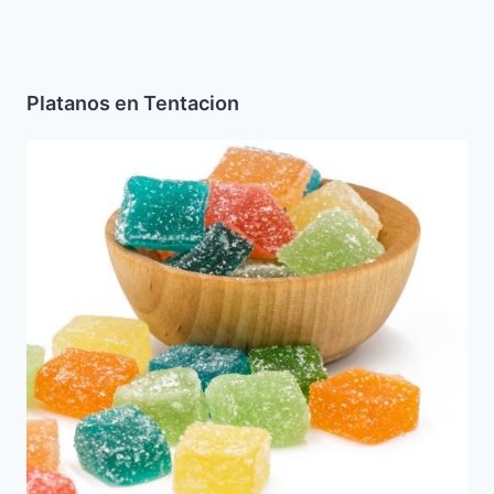
Platanos en Tentacion
Que
es
la
gelatina
Kosher?