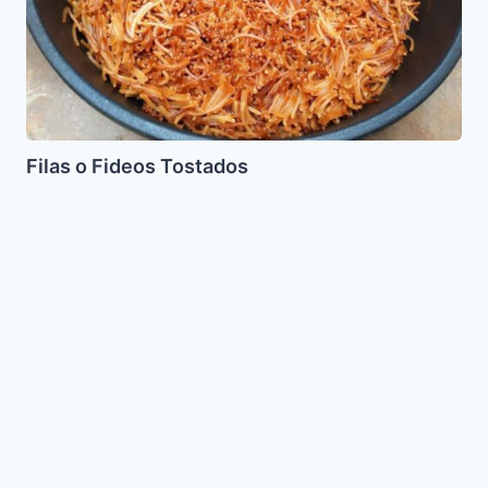
Filas o Fideos Tostados
Pan
de
los
Siete
Cielos