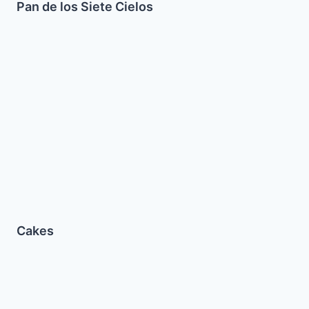
Pan de los Siete Cielos
Cakes
Cakes
Cebollas
Glaseadas
a