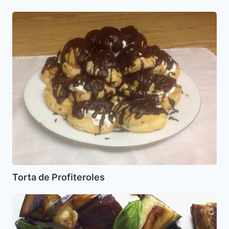
Torta
de
Profiteroles
Torta de Profiteroles
Berenjenas
asadas
a