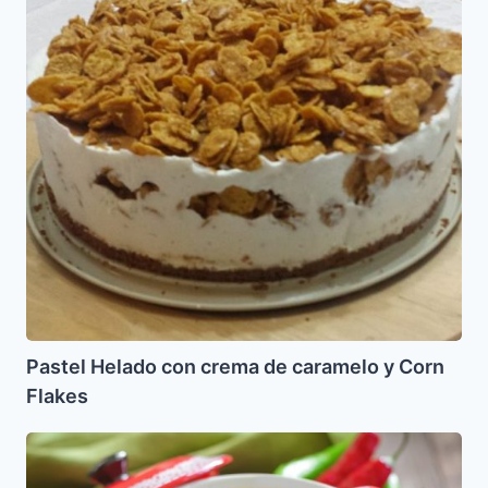
con
crema
de
caramelo
y
Corn
Flakes
Pastel Helado con crema de caramelo y Corn
Flakes
Pikantna
zupa