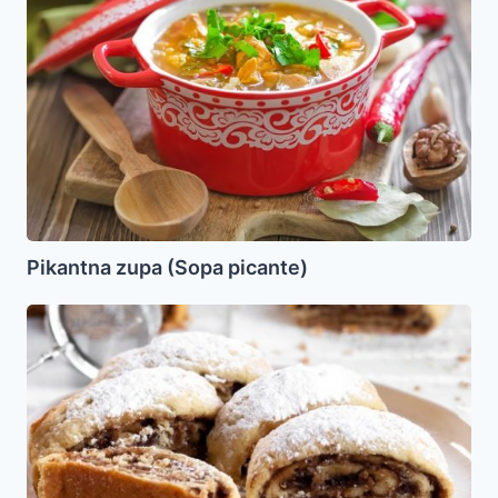
(Sopa
picante)
Pikantna zupa (Sopa picante)
Strudel
de
Jaroset
para
Pesaj