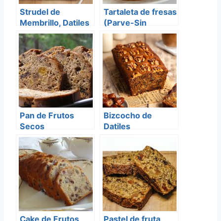
Strudel de
Tartaleta de fresas
Membrillo, Datiles
(Parve-Sin
y Pasas de uva
Lacteos)
Pan de Frutos
Bizcocho de
Secos
Datiles
Cake de Frutos
Pastel de fruta