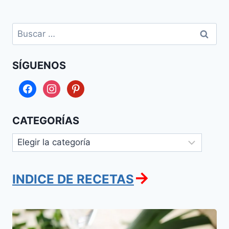
Buscar:
SÍGUENOS
facebook
instagram
pinterest
CATEGORÍAS
Categorías
→
INDICE DE RECETAS
Ensalada
de