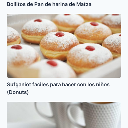
Bollitos de Pan de harina de Matza
Sufganiot
faciles
para
hacer
con
los
niños
(Donuts)
Sufganiot faciles para hacer con los niños
(Donuts)
Cake
de
banano
para