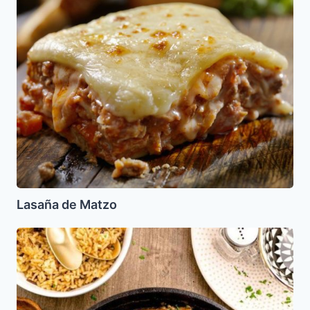
de
Matzo
Lasaña de Matzo
Pollo
al
Azafran