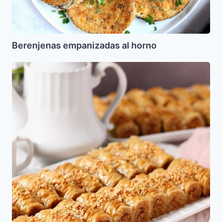
Berenjenas empanizadas al horno
Tabaquitos
de
Nueces
y
Almendras