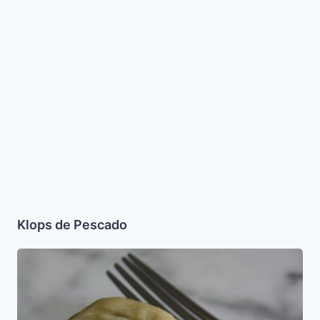
Klops de Pescado
Como
dar
forma
al