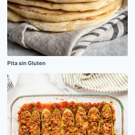
Pita sin Gluten
Medias
de
Calabacin
(Zuquini)