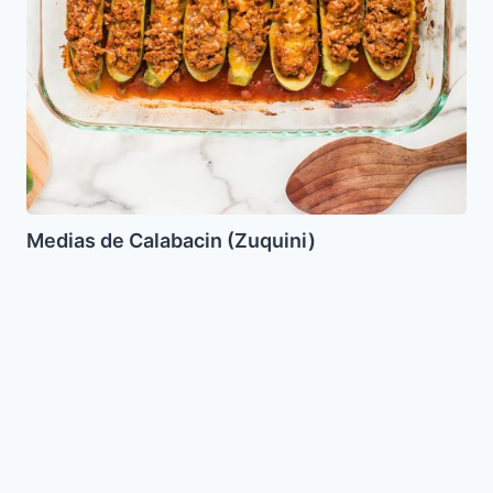
Medias de Calabacin (Zuquini)
Huevitos
Rellenos
de
Atun