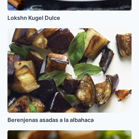
Lokshn Kugel Dulce
Berenjenas
asadas
a
la
albahaca
Berenjenas asadas a la albahaca
Lasaña