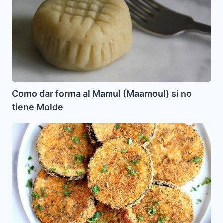
Mamul
(Maamoul)
si
no
tiene
Molde
Como dar forma al Mamul (Maamoul) si no
tiene Molde
Berenjenas
empanizadas
al
horno