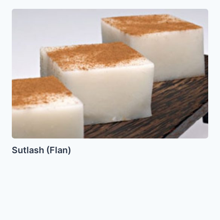
Sutlash
(Flan)
Sutlash (Flan)
Klops
de
Pescado