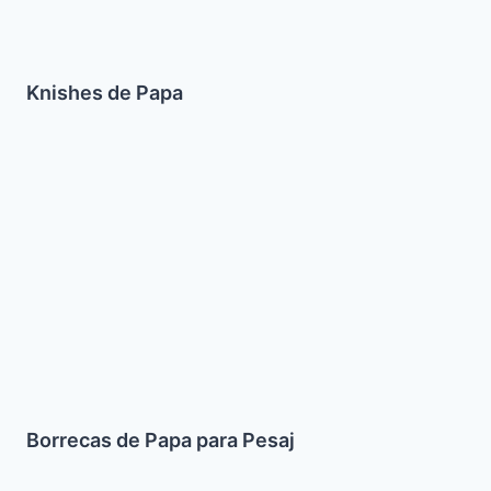
Knishes de Papa
Borrecas
de
Papa
para
Pesaj
Borrecas de Papa para Pesaj
Pimentones