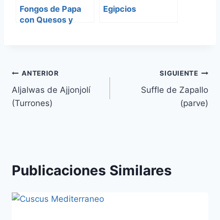
Fongos de Papa
Egipcios
con Quesos y
Espinacas
Navegación
ANTERIOR
SIGUIENTE
Aljalwas de Ajjonjolí
Suffle de Zapallo
de
(Turrones)
(parve)
entradas
Publicaciones Similares