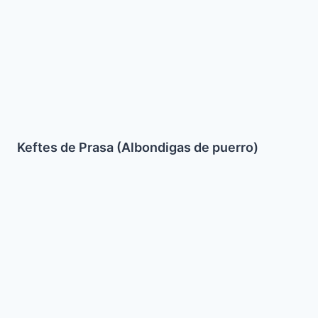
de
puerro)
Keftes de Prasa (Albondigas de puerro)
Torta
de
Manzana
Felisa