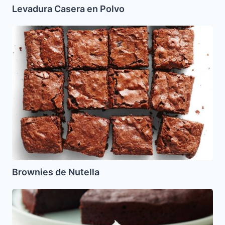
Levadura Casera en Polvo
Brownies
de
Nutella
Brownies de Nutella
Tarta
de
Chocolate