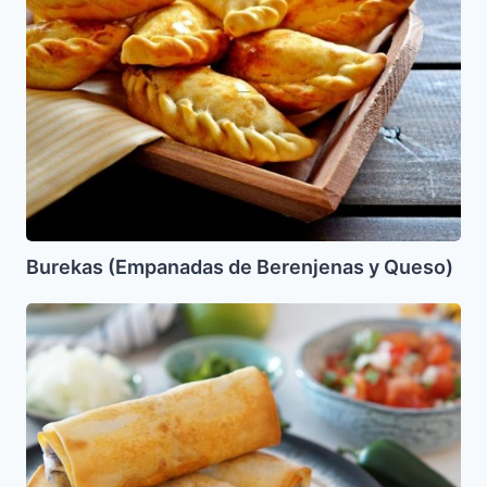
de
Berenjenas
y
Queso)
Burekas (Empanadas de Berenjenas y Queso)
Rollitos
de
Primavera