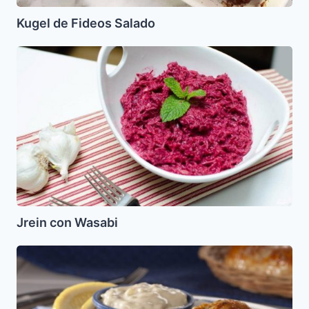
Kugel de Fideos Salado
Jrein
con
Wasabi
Jrein con Wasabi
Croquetas
de
Salmón