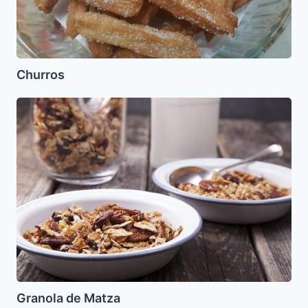
Churros
Granola
de
Matza
Granola de Matza