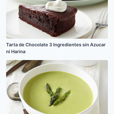
3
Ingredientes
sin
Azucar
ni
Harina
Tarta de Chocolate 3 Ingredientes sin Azucar
ni Harina
Crema
de
Esparragos
(Parve)