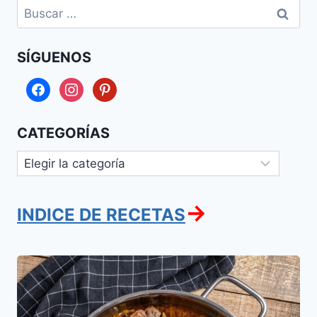
Buscar:
SÍGUENOS
facebook
instagram
pinterest
CATEGORÍAS
Categorías
→
INDICE DE RECETAS
Osobuco
de
ternera
en