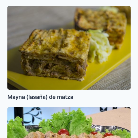
Mayna
(lasaña)
de
matza
Mayna (lasaña) de matza
Cuajjada
de
Pollo