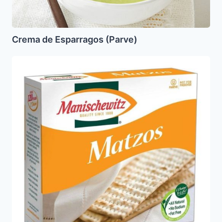
Crema de Esparragos (Parve)
Que
es
Matza
(Matzos),
Matzo
Meal,
Cake
Meal
y
Fecula
de
Papa?