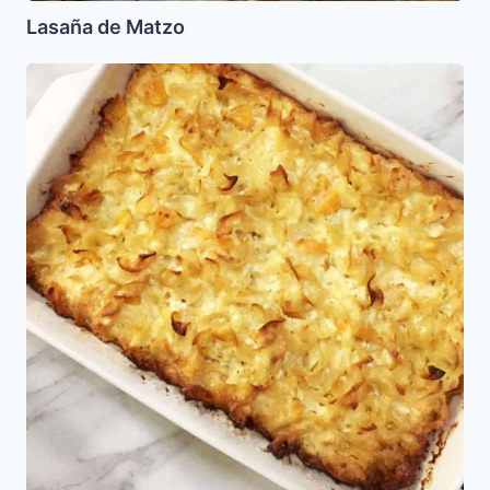
Lasaña de Matzo
Kugel
de
Fideos
Salado