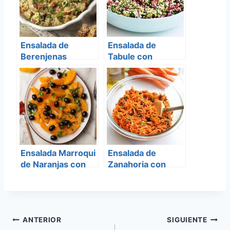
Ensalada de
Ensalada de
Berenjenas
Tabule con
Granada
Ensalada Marroqui
Ensalada de
de Naranjas con
Zanahoria con
Aceitunas
Anana, Manzanas
y Pasas
Navegación
ANTERIOR
SIGUIENTE