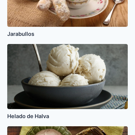
Jarabullos
Helado
de
Halva
Helado de Halva
Alcachofas