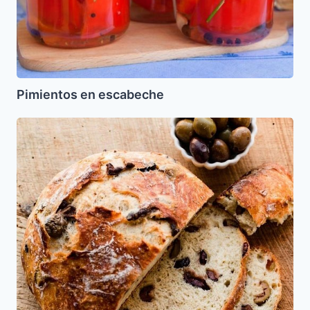
Pimientos en escabeche
Pan
con
aceitunas
y
romero