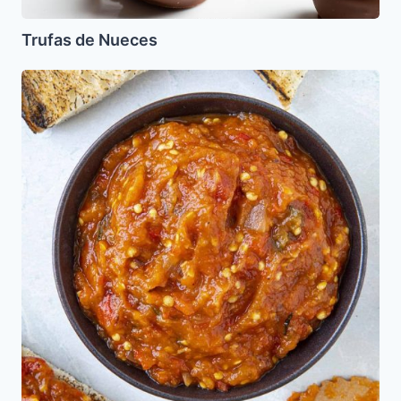
Trufas de Nueces
Jaivar
(Ensalada
de
Pimentón
y
Berenjenas)