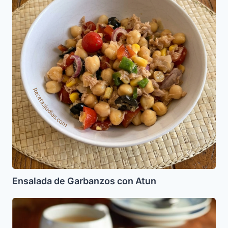
con
Atun
Ensalada de Garbanzos con Atun
Pie
de
Maracuya