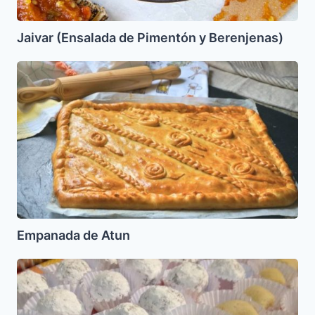
Jaivar (Ensalada de Pimentón y Berenjenas)
Empanada
de
Atun
Empanada de Atun
Mogados
(Mazapan)