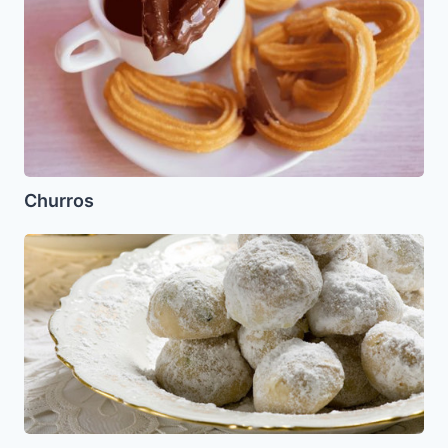
Churros
Curabies,
Gurabies
o
Kurabies