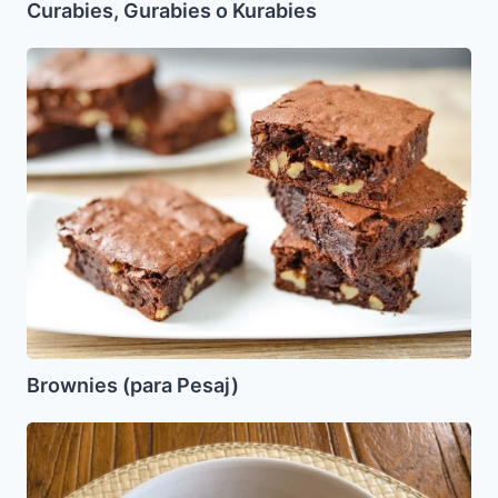
Curabies, Gurabies o Kurabies
Brownies
(para
Pesaj)
Brownies (para Pesaj)
Ensalada
de
Garbanzos