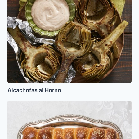
al
Horno
Alcachofas al Horno
Pan
de
Shabat,
Pan
Jala