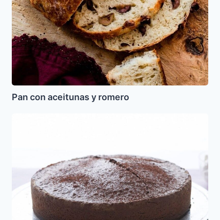
Pan con aceitunas y romero
Pastel
de
Chocolate
sin
Gluten