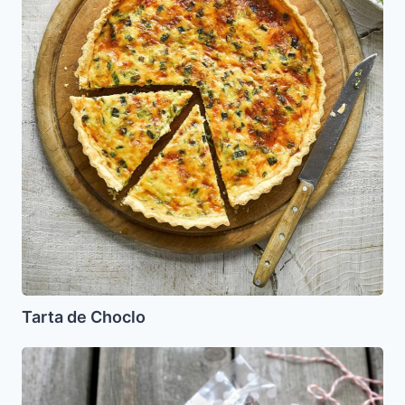
Tarta de Choclo
Datiles
Rellenos
de