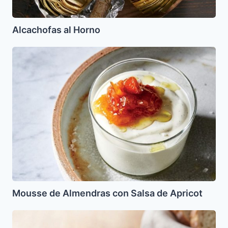
Alcachofas al Horno
Mousse
de
Almendras
con
Salsa
de
Apricot
Mousse de Almendras con Salsa de Apricot
Sopa