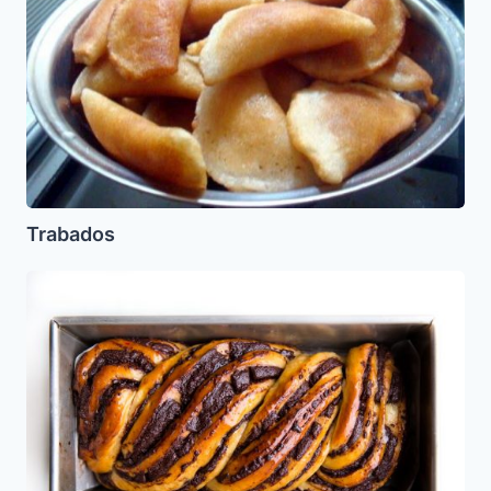
Trabados
Babka
de
Chocolate