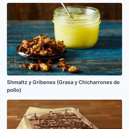
Shmaltz
y
Gribenes
(Grasa
y
Chicharrones
de
pollo)
Shmaltz y Gribenes (Grasa y Chicharrones de
pollo)
Postre
de
Nutella