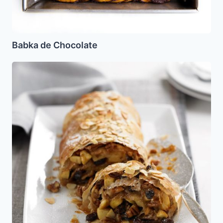
Babka de Chocolate
Strudel
de
manzana
y
Datiles