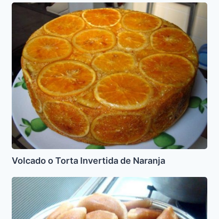
Volcado
o
Torta
Invertida
de
Naranja
Volcado o Torta Invertida de Naranja
Trabados