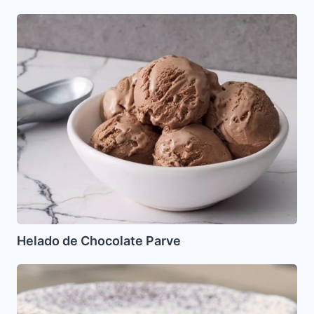
Helado
de
Chocolate
Parve
Helado de Chocolate Parve
Torta
de
Chocolate