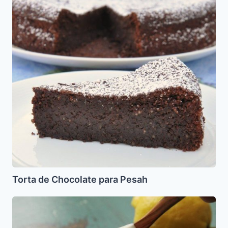
para
Pesah
Torta de Chocolate para Pesah
Tahini