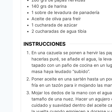
280
grs de papas hervidas
140
grs de harina
1
sobre de levadura de panadería
Aceite de oliva para freír
1
cucharada de azúcar
2
cucharadas de agua tibia
INSTRUCCIONES
En una cazuela se ponen a hervir las 
hacerlas puré, se añade el agua, la leva
tapado con un paño de cocina en un luga
masa haya leudado “subido”.
Poner aceite en una sartén hasta un poc
fría en un tazón para ir mojando las m
Mojar los dedos de la mano con el agua
tamaño de una nuez. Hacer un agujero e
cuidado y suavidad dentro del aceite cal
la vuelta cuando empiecen a dorarse y c