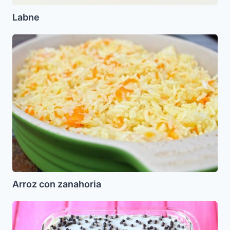
Labne
Arroz
con
zanahoria
Arroz con zanahoria
Tarta
Fria