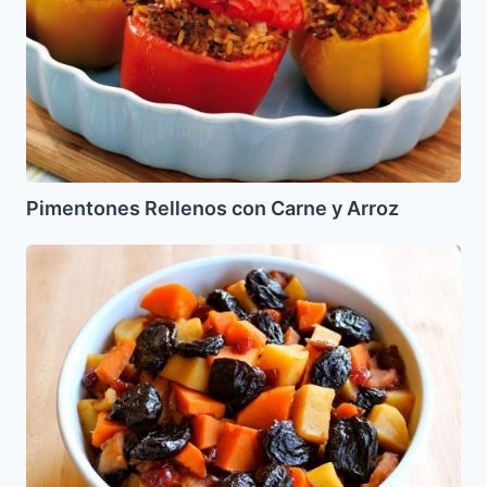
Pimentones Rellenos con Carne y Arroz
Tzimmes
de
Zanahoria
y
Batata