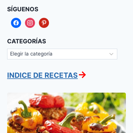
SÍGUENOS
facebook
instagram
pinterest
CATEGORÍAS
Categorías
→
INDICE DE RECETAS
Pimentones
Rellenos
con
Carne
y
Arroz