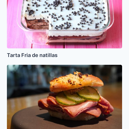
de
natillas
Tarta Fria de natillas
Pletzalej