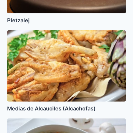
Pletzalej
Medias
de
Alcauciles
(Alcachofas)
Medias de Alcauciles (Alcachofas)
Krupnik
(Sopa