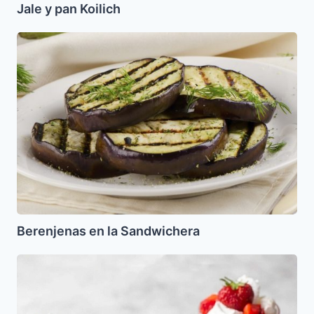
Jale y pan Koilich
Berenjenas
en
la
Sandwichera
Berenjenas en la Sandwichera
Merengue
de
Frutillas
(Fresas)