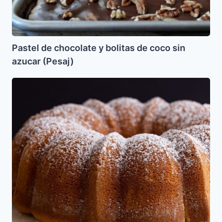
azucar
(Pesaj)
Pastel de chocolate y bolitas de coco sin
azucar (Pesaj)
Torta
de
nueces
de
Brasil
para
Pesaj