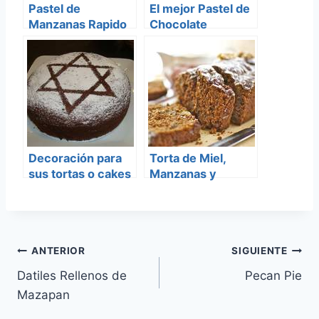
Pastel de
El mejor Pastel de
Manzanas Rapido
Chocolate
(HERSHEY´S)
Decoración para
Torta de Miel,
sus tortas o cakes
Manzanas y
Nueces
Navegación
ANTERIOR
SIGUIENTE
Datiles Rellenos de
Pecan Pie
de
Mazapan
entradas