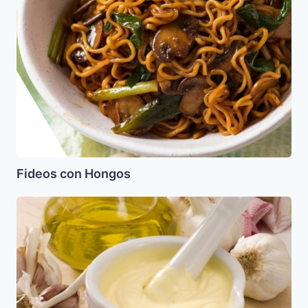
con
Hongos
Fideos con Hongos
Salsa
Alioli