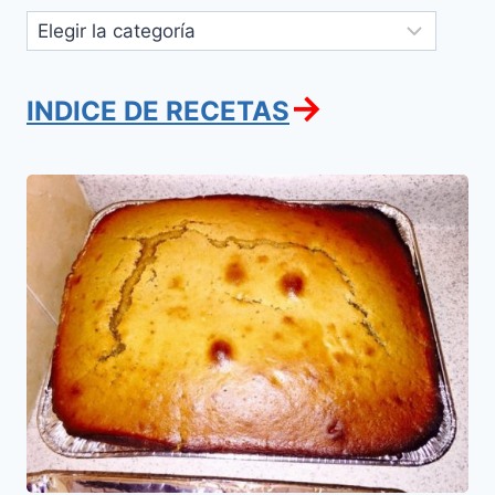
Categorías
→
INDICE DE RECETAS
Torta
de
Miel
(Leicaj)