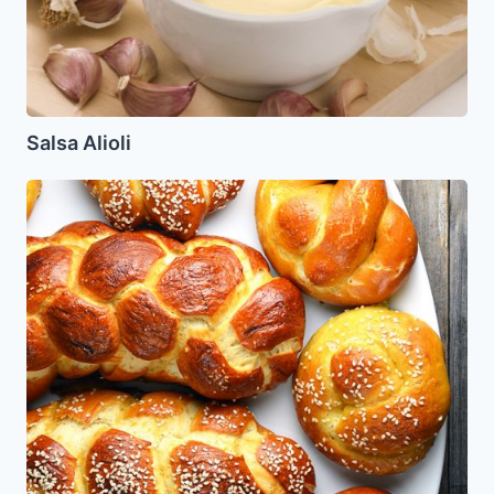
Salsa Alioli
Masa
para
Jala,
Pletzalej
y
otros
panes