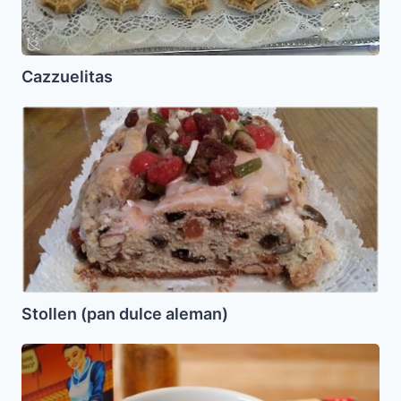
Cazzuelitas
Stollen
(pan
dulce
aleman)
Stollen (pan dulce aleman)
Sustituto
para
Condimento