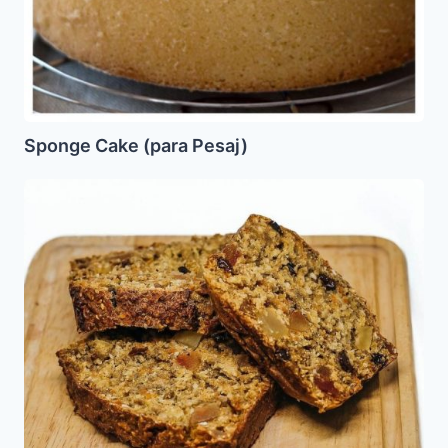
Sponge Cake (para Pesaj)
Pastel
de
fruta
seca
y
nuez