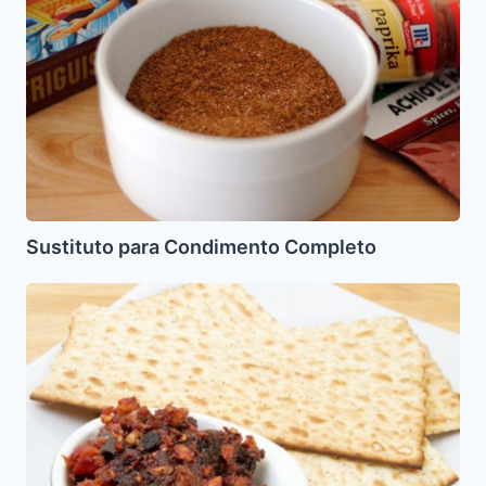
Completo
Sustituto para Condimento Completo
Jaroset
(Manzanas,
ciruelas
y
pasas)