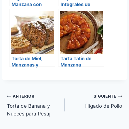
Manzana con
Integrales de
Almendras
Manzana
Torta de Miel,
Tarta Tatin de
Manzanas y
Manzana
Nueces
Navegación
ANTERIOR
SIGUIENTE
Torta de Banana y
Higado de Pollo
de
Nueces para Pesaj
entradas