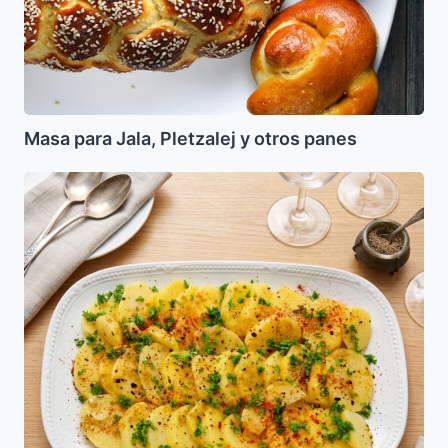
Masa para Jala, Pletzalej y otros panes
Ensalada
de
Papas
a
la
Turca