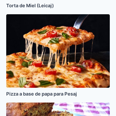
Torta de Miel (Leicaj)
Pizza
a
base
de
papa
para
Pesaj
Pizza a base de papa para Pesaj
Pan
de