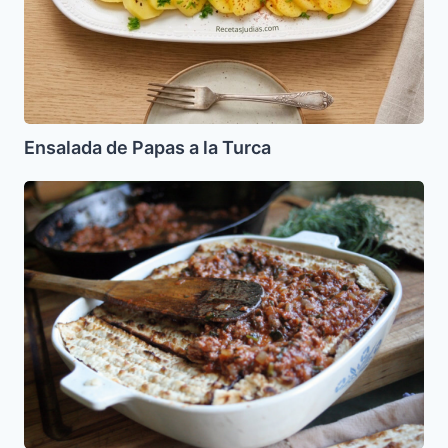
Ensalada de Papas a la Turca
Mina
de
Carne
(para
Pesaj)