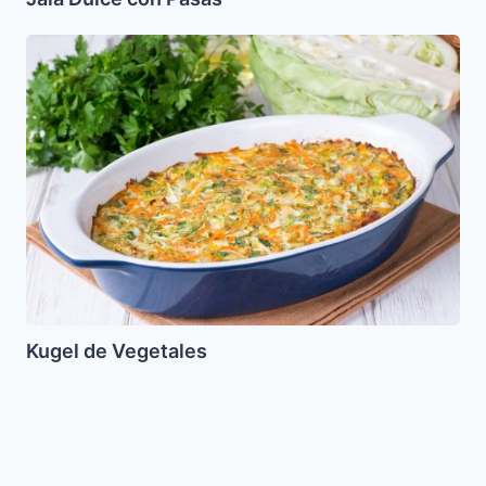
Kugel
de
Vegetales
Kugel de Vegetales
Maamoul
o
Mamul