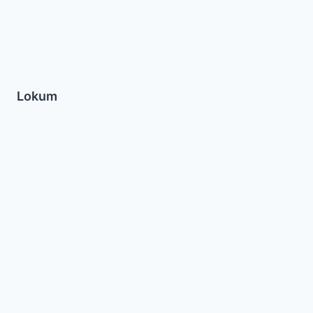
Lokum
Cinabons
con
Topping
de
Queso
Crema