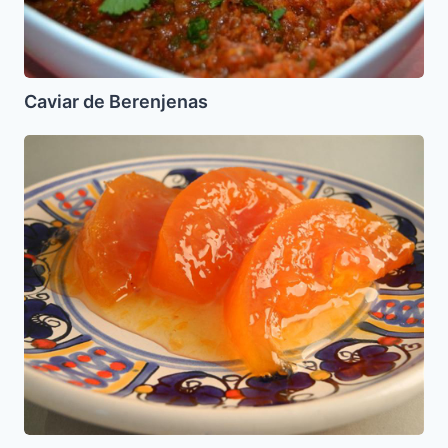
Caviar de Berenjenas
Letuario
de
Etrog