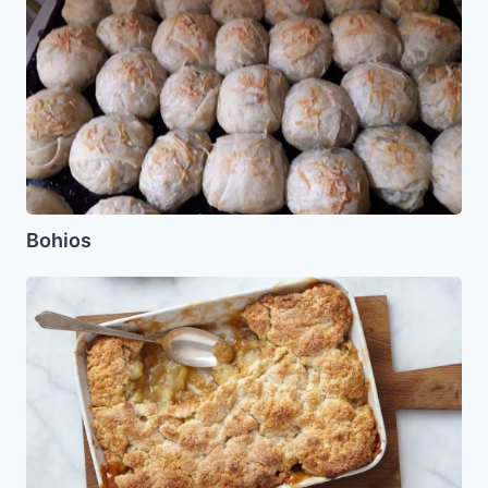
Bohios
Torta
de
Manzana
(Cobbler)