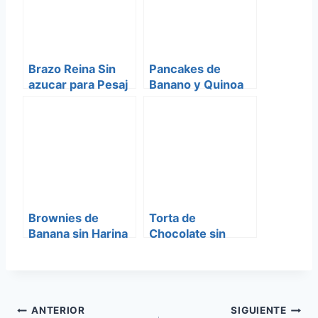
Brazo Reina Sin
Pancakes de
azucar para Pesaj
Banano y Quinoa
Brownies de
Torta de
Banana sin Harina
Chocolate sin
ni Azucar
Azucar para Pesaj
Navegación
ANTERIOR
SIGUIENTE