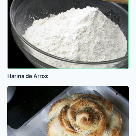
Harina de Arroz
Jalot
en
forma
de
Rosas