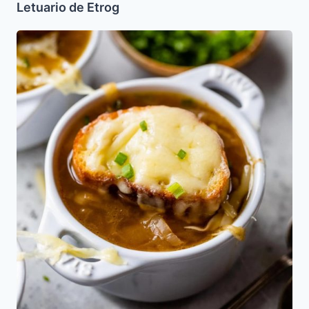
Letuario de Etrog
Sopa
de
Cebolla
Gratinada