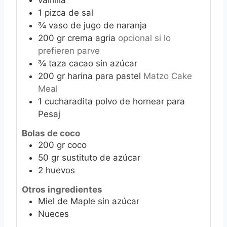
vainilla
1
pizca de sal
¾
vaso de jugo de naranja
200
gr
crema agria
opcional si lo
prefieren parve
¾
taza cacao sin azúcar
200
gr
harina para pastel
Matzo Cake
Meal
1
cucharadita polvo de hornear para
Pesaj
Bolas de coco
200
gr
coco
50
gr
sustituto de azúcar
2
huevos
Otros ingredientes
Miel de Maple sin azúcar
Nueces