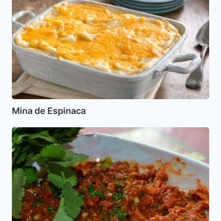
de
Espinaca
Mina de Espinaca
Caviar
de
Berenjenas