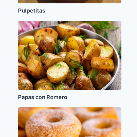
Pulpetitas
Papas
con
Romero
Papas con Romero
Sufganiot
de
azucar
y