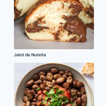
Jalot de Nutella
Ensalada
de
Habas