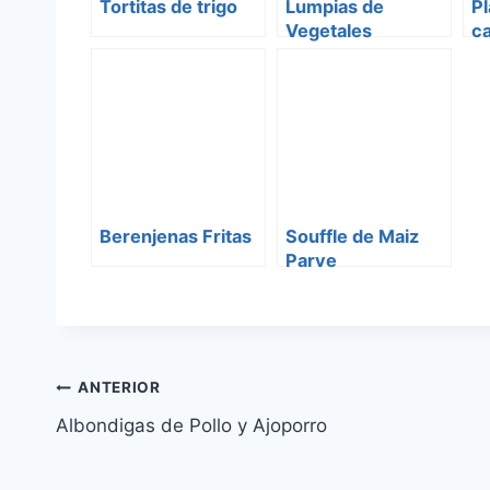
Tortitas de trigo
Lumpias de
Pl
Vegetales
c
Berenjenas Fritas
Souffle de Maiz
Parve
Navegación
ANTERIOR
Albondigas de Pollo y Ajoporro
de
entradas