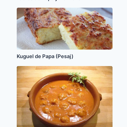
Kuguel
de
Papa
(Pesaj)
Kuguel de Papa (Pesaj)
Pulpetitas