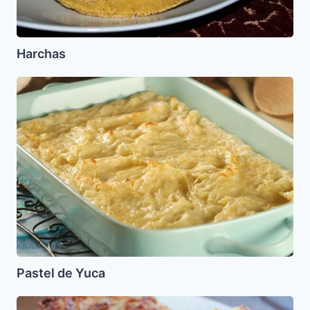
Harchas
Pastel
de
Yuca
Pastel de Yuca
Kuguel