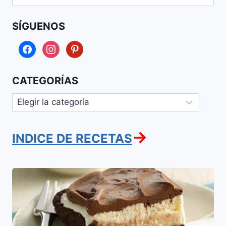
SÍGUENOS
facebook
instagram
pinterest
CATEGORÍAS
Categorías
→
INDICE DE RECETAS
Torta
de
Brownies
y
Helado