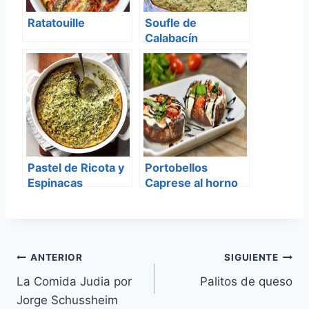
Ratatouille
Soufle de
Calabacín
Pastel de Ricota y
Portobellos
Espinacas
Caprese al horno
Navegación
ANTERIOR
SIGUIENTE
La Comida Judia por
Palitos de queso
de
Jorge Schussheim