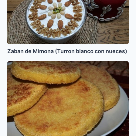
(Turron
blanco
con
nueces)
Zaban de Mimona (Turron blanco con nueces)
Harchas