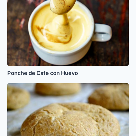
Huevo
Ponche de Cafe con Huevo
Panes
o
Baigel
para
Pesaj