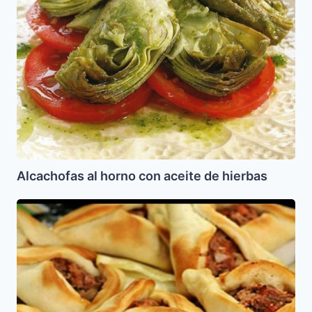
Alcachofas al horno con aceite de hierbas
Lajmayin,
Fatay,
Sfijas