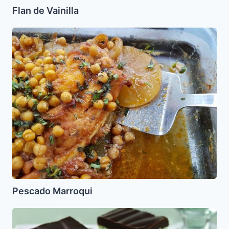
Flan de Vainilla
Pescado
Marroqui
Pescado Marroqui
Pastel
de