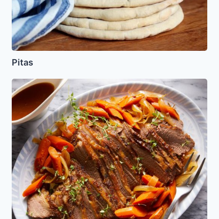
Pitas
Brisket
en
Olla
de
Cocimiento
Lento
(Crock
Pot)