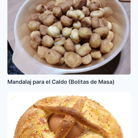
el
Caldo
(Bolitas
de
Masa)
Mandalaj para el Caldo (Bolitas de Masa)
Las
Monas
de
Purim