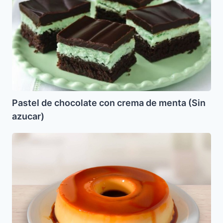
chocolate
con
crema
de
menta
(Sin
azucar)
Pastel de chocolate con crema de menta (Sin
azucar)
Flan
con
Queso
Crema