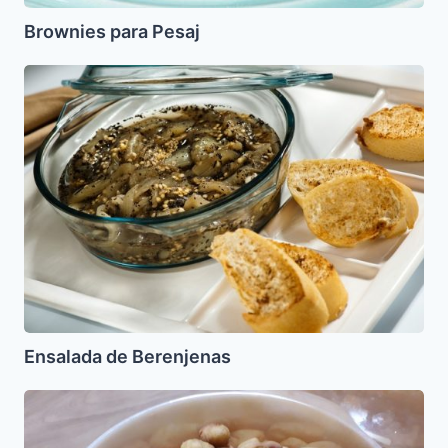
Brownies para Pesaj
Ensalada
de
Berenjenas
Ensalada de Berenjenas
Mandalaj
para