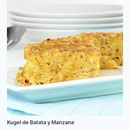
Kugel
de
Batata
y
Manzana
Kugel de Batata y Manzana