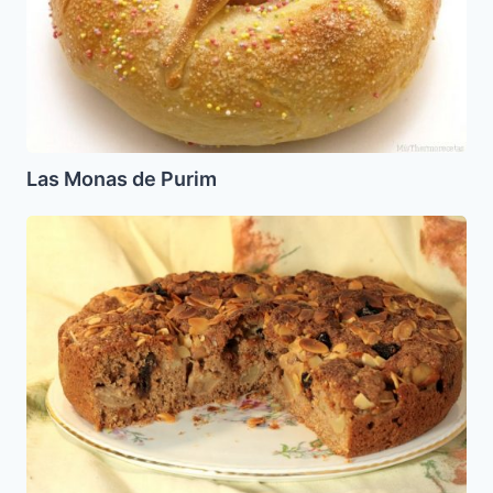
Las Monas de Purim
Torta
de
Manzanas,
Almendras
y
Datiles