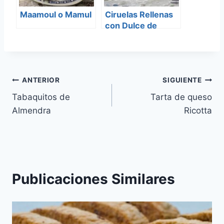
Maamoul o Mamul
Ciruelas Rellenas
con Dulce de
Leche
Navegación
ANTERIOR
SIGUIENTE
Tabaquitos de
Tarta de queso
de
Almendra
Ricotta
entradas
Publicaciones Similares