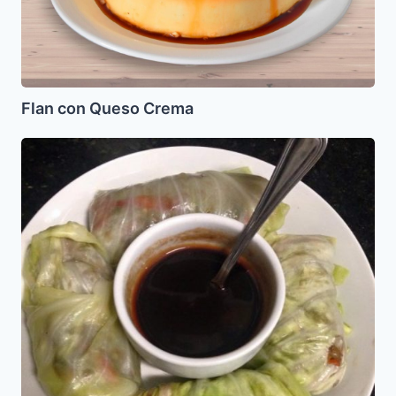
Flan con Queso Crema
Lumpias
de
carne
envueltas
en
repollo
(light)