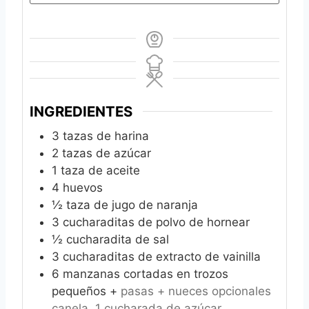
INGREDIENTES
3
tazas de harina
2
tazas de azúcar
1
taza de aceite
4
huevos
½
taza de jugo de naranja
3
cucharaditas de polvo de hornear
½
cucharadita de sal
3
cucharaditas de extracto de vainilla
6
manzanas cortadas en trozos
pequeños +
pasas + nueces opcionales
canela, 1 cucharada de azúcar.