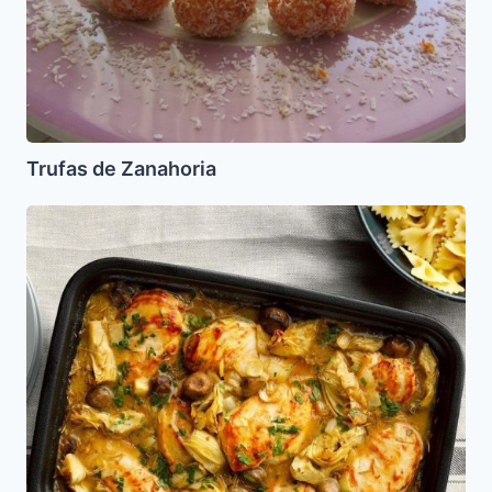
Trufas de Zanahoria
Pollo
con
Champiñones
y
Alcachofas