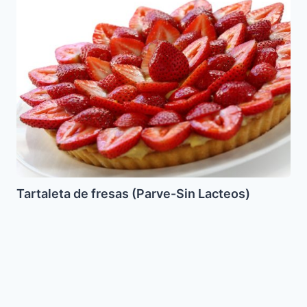
Tartaleta
de
fresas
(Parve-
Sin
Lacteos)
Tartaleta de fresas (Parve-Sin Lacteos)
Latkes
de
Queso