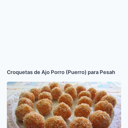
Croquetas
de
Ajo
Porro
(Puerro)
para
Pesah
Croquetas de Ajo Porro (Puerro) para Pesah
Trufas
de
Zanahoria