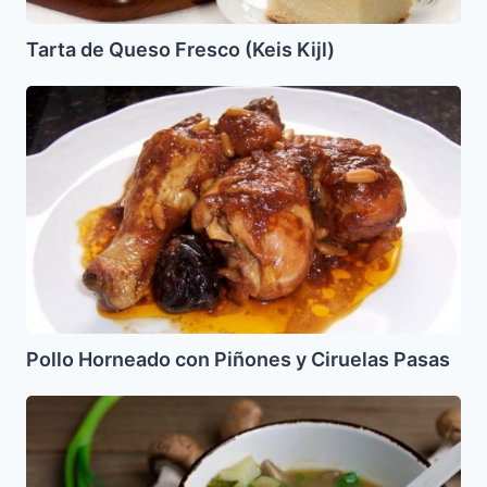
Tarta de Queso Fresco (Keis Kijl)
Pollo
Horneado
con
Piñones
y
Ciruelas
Pasas
Pollo Horneado con Piñones y Ciruelas Pasas
Sopa
China