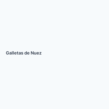
Galletas de Nuez
Ensalada
de
Repollo
Asiatica