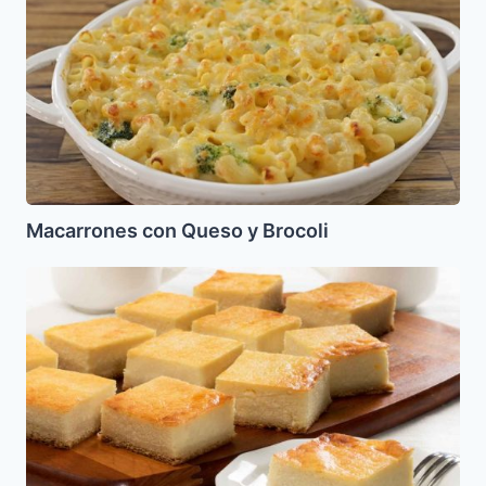
con
Queso
y
Brocoli
Macarrones con Queso y Brocoli
Tarta
de
Queso
Fresco
(Keis
Kijl)