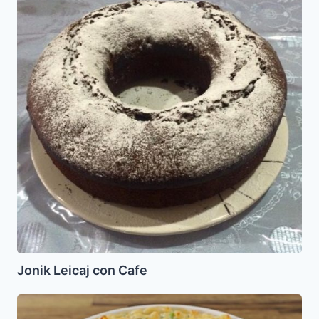
Leicaj
con
Cafe
Jonik Leicaj con Cafe
Macarrones