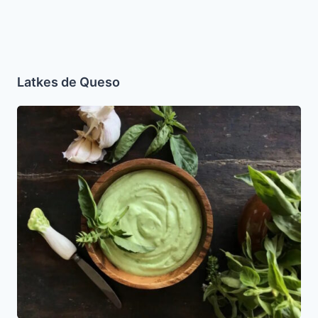
Latkes de Queso
Dip
de
albahaca