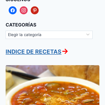
facebook
instagram
pinterest
CATEGORÍAS
Categorías
→
INDICE DE RECETAS
Sopa
de
Minestrone