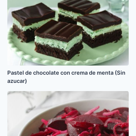
Pastel
de
chocolate
con
crema
de
menta
(Sin
azucar)
Pastel de chocolate con crema de menta (Sin
azucar)
Ensalada
de
Remolacha