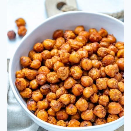
Asados
Crujientes
(Nahit)