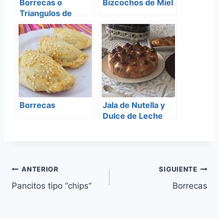
Borrecas o
Bizcochos de Miel
Triangulos de
espinaca
Borrecas
Jala de Nutella y
Dulce de Leche
Navegación
ANTERIOR
SIGUIENTE
Pancitos tipo “chips”
Borrecas
de
entradas