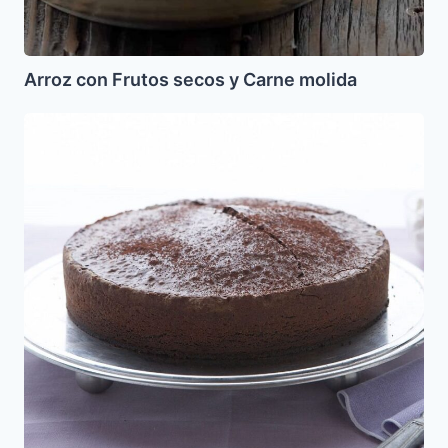
Arroz con Frutos secos y Carne molida
Pastel
de
Chocolate
sin
Gluten