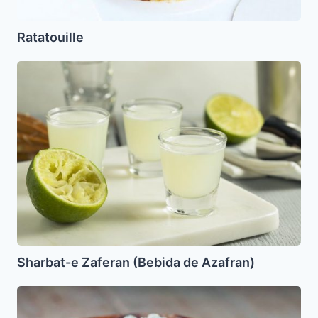
Ratatouille
Sharbat-
e
Zaferan
(Bebida
de
Azafran)
Sharbat-e Zaferan (Bebida de Azafran)
Harina
sin