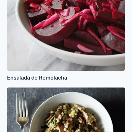
Ensalada de Remolacha
Ferfalaj
(Farfel)
con
Champiñones
(Orzo)