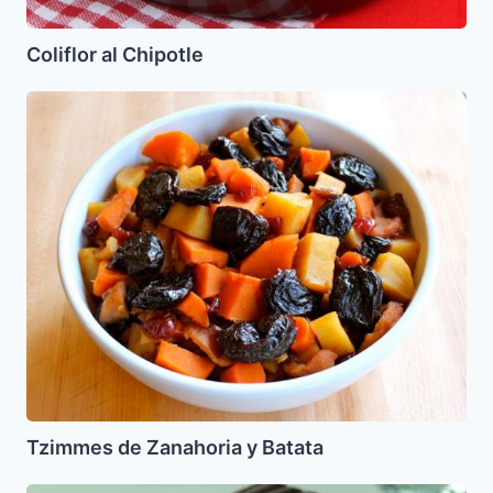
Coliflor al Chipotle
Tzimmes
de
Zanahoria
y
Batata
Tzimmes de Zanahoria y Batata