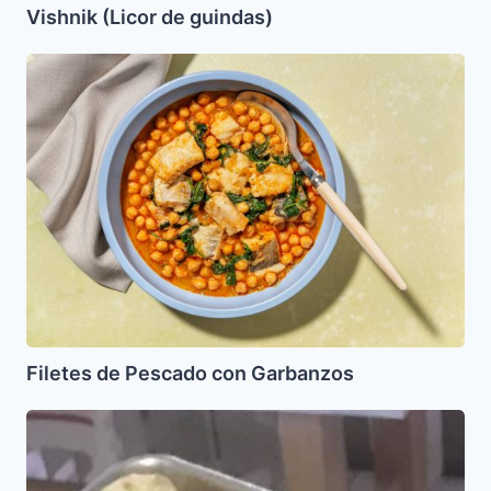
Vishnik (Licor de guindas)
Filetes
de
Pescado
con
Garbanzos
Filetes de Pescado con Garbanzos
Knishes
y
Sambusas