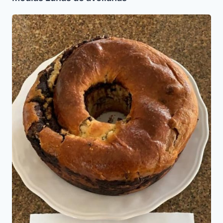
Kugloff
de
chocolate