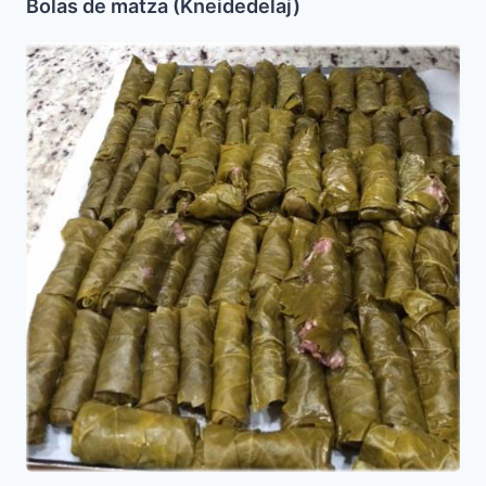
Bolas de matza (Kneidedelaj)
Yebra
(Hojas
de
Parra
Rellenas
con
Carne)