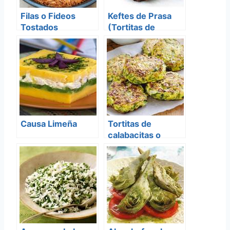
Filas o Fideos
Keftes de Prasa
Tostados
(Tortitas de
Puerro)
Causa Limeña
Tortitas de
calabacitas o
Zucchini