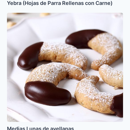
Yebra (Hojas de Parra Rellenas con Carne)
Medias
Lunas
de
avellanas
Medias Lunas de avellanas