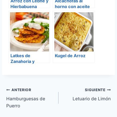
Arroz con Lebne y
Alcachofas al
Hierbabuena
horno con aceite
de hierbas
Latkes de
Kugel de Arroz
Zanahoria y
Zucchini
Navegación
ANTERIOR
SIGUIENTE
Hamburguesas de
Letuario de Limón
de
Puerro
entradas