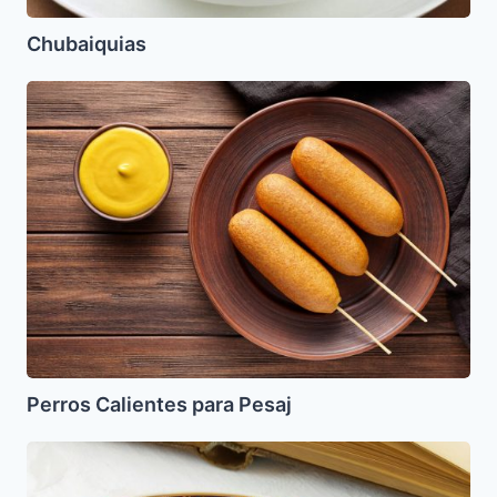
Chubaiquias
Perros
Calientes
para
Pesaj
Perros Calientes para Pesaj
Bolas
de