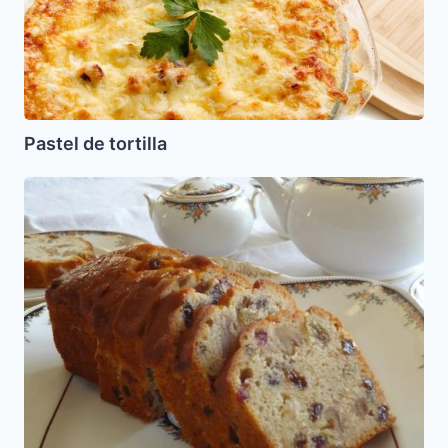
Pastel de tortilla
Cake
de
Frutos
Secos