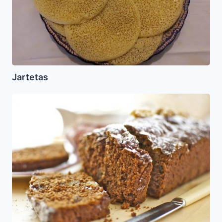
Jartetas
Torta
de
Miel,
Manzanas
y
Nueces