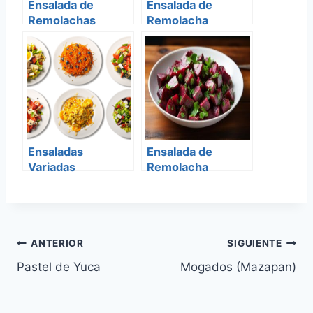
Ensalada de
Ensalada de
Remolachas
Remolacha
Ensaladas
Ensalada de
Variadas
Remolacha
Navegación
ANTERIOR
SIGUIENTE
Pastel de Yuca
Mogados (Mazapan)
de
entradas