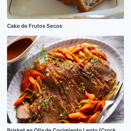
Cake de Frutos Secos
Brisket
en
Olla
de
Cocimiento
Lento
(Crock
Pot)
Brisket en Olla de Cocimiento Lento (Crock