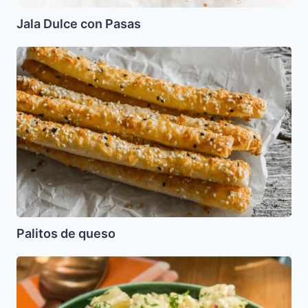
Jala Dulce con Pasas
Palitos
de
queso
Palitos de queso
Ensalada
de
papas