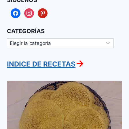
SÍGUENOS
facebook
instagram
pinterest
CATEGORÍAS
Categorías
→
INDICE DE RECETAS
Jartetas