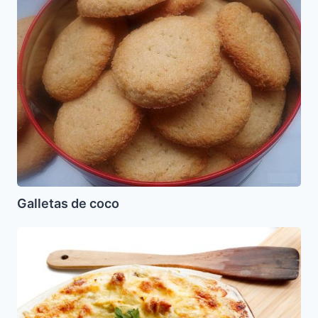
coco
Galletas de coco
Pastel
de
tortilla