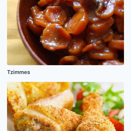
Tzimmes
Pollo
Empanizado
con
Miel
(Pesaj)