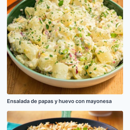
y
huevo
con
mayonesa
Ensalada de papas y huevo con mayonesa
Arroz
con
Fideos