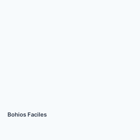
Bohios Faciles
Pollo
a