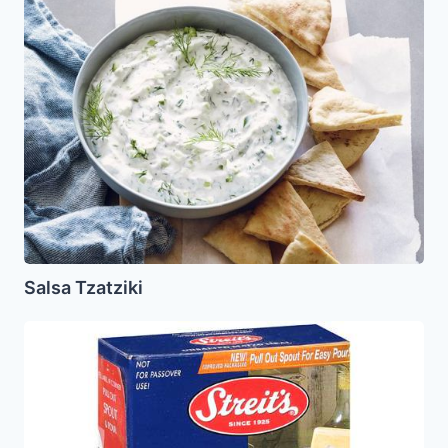
Salsa
Tzatziki
Salsa Tzatziki
Matzo
Meal