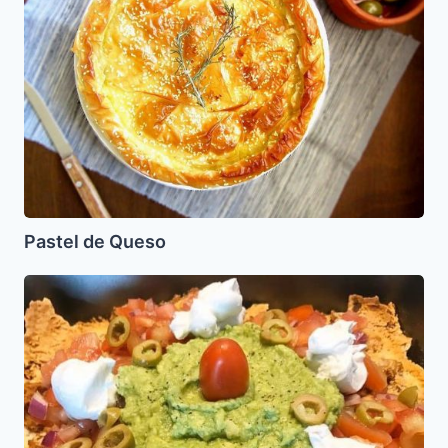
Pastel de Queso
Matzah
Nachos
con
Guacamole