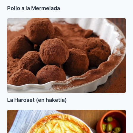
Pollo a la Mermelada
La
Haroset
(en
haketía)
La Haroset (en haketía)
Pastel
de
Queso