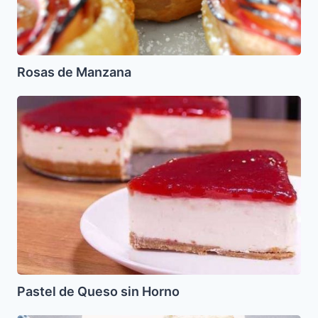
Rosas de Manzana
Pastel
de
Queso
sin
Horno
Pastel de Queso sin Horno