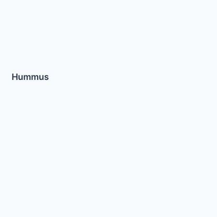
Hummus
Pollo
Guisado
al
Limon