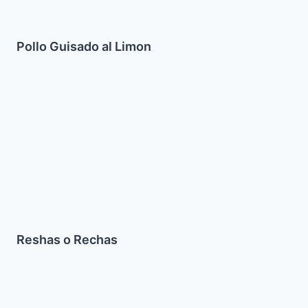
Pollo Guisado al Limon
Reshas
o
Rechas
Reshas o Rechas
Toppings
Irresistibles
para