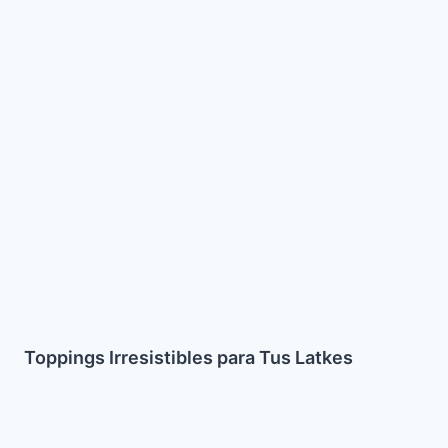
Tus
Latkes
Toppings Irresistibles para Tus Latkes
Bohios
Faciles