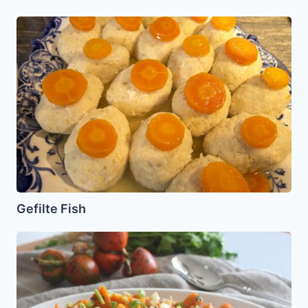
Gefilte
Fish
Gefilte Fish
Ceviche
de
Chontaduro
(Pejibaye)