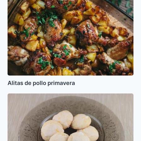
de
pollo
primavera
Alitas de pollo primavera
Bizcochitos
de
Limón