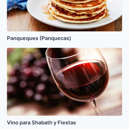
Panqueques (Panquecas)
Vino
para
Shabath
y
Fiestas
Vino para Shabath y Fiestas