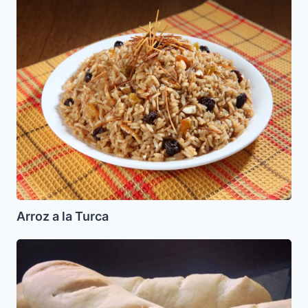
a
la
Turca
Arroz a la Turca
Pan
Canilla
Casero