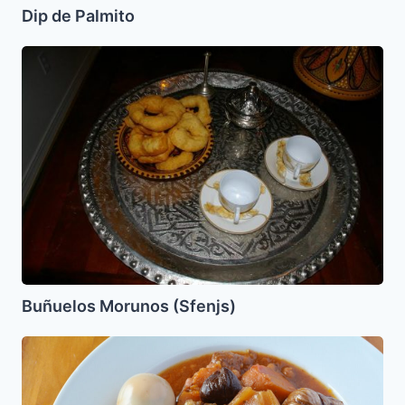
Dip de Palmito
Buñuelos
Morunos
(Sfenjs)
Buñuelos Morunos (Sfenjs)
Adafina
de
Tanger