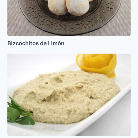
Bizcochitos de Limón
Dip
de
Palmito