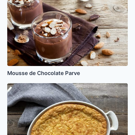
Chocolate
Parve
Mousse de Chocolate Parve
Pastel
de
Maiz
(Parve)