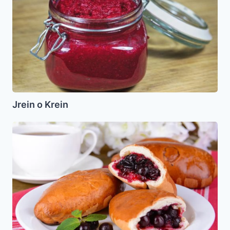
Krein
Jrein o Krein
Pirishkes
de
Guinda