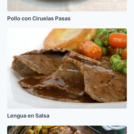
Pollo con Ciruelas Pasas
Lengua
en
Salsa
Lengua en Salsa
Alitas