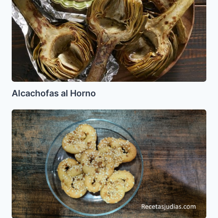
Alcachofas al Horno
Reshas
o
Rechas