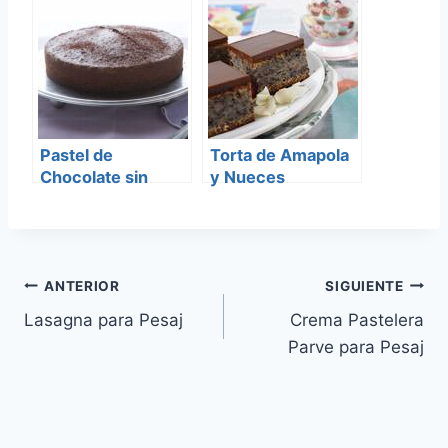
Pastel de
Torta de Amapola
Chocolate sin
y Nueces
Gluten
Navegación
ANTERIOR
SIGUIENTE
Lasagna para Pesaj
Crema Pastelera
de
Parve para Pesaj
entradas