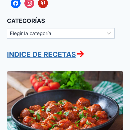
facebook
instagram
pinterest
CATEGORÍAS
Categorías
→
INDICE DE RECETAS
Gefilte
Fish
a
la
Veracruzana