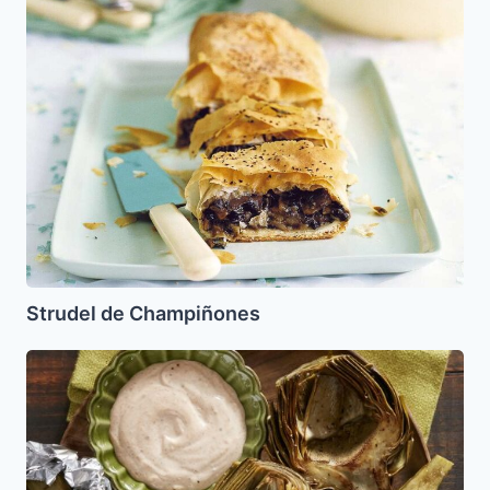
Strudel
de
Champiñones
Strudel de Champiñones
Alcachofas
al
Horno