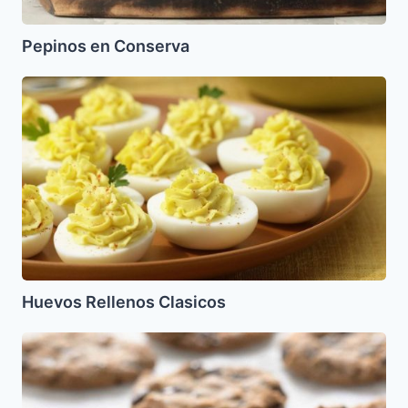
Pepinos en Conserva
Huevos
Rellenos
Clasicos
Huevos Rellenos Clasicos
Chocolate
Chips
Cookies