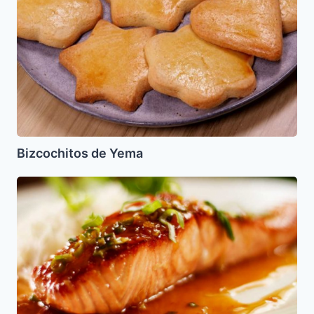
Bizcochitos de Yema
Salmon
Glaseado
con
Azucar
Morena