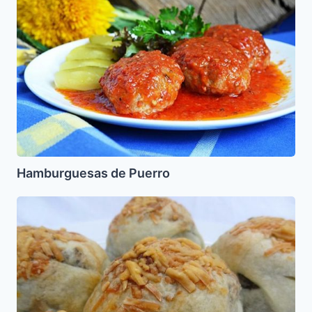
Puerro
Hamburguesas de Puerro
Bohios
de
Acelga
Caseros