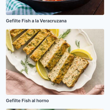
Gefilte Fish a la Veracruzana
Gefilte
Fish
al
horno
Gefilte Fish al horno