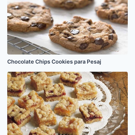
para
Pesaj
Chocolate Chips Cookies para Pesaj
Cuadros
de
Linzer