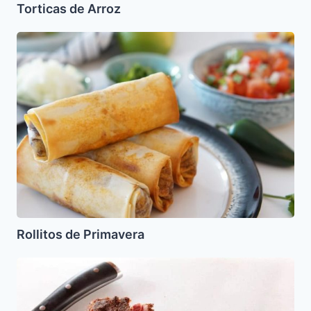
Torticas de Arroz
Rollitos
de
Primavera
Rollitos de Primavera
Pastron
o
Pastrami