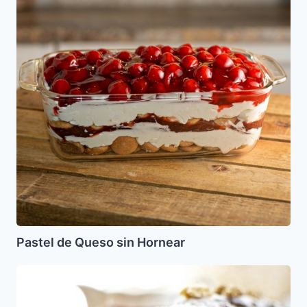
sin
Hornear
Pastel de Queso sin Hornear
Torta
de
Miel,