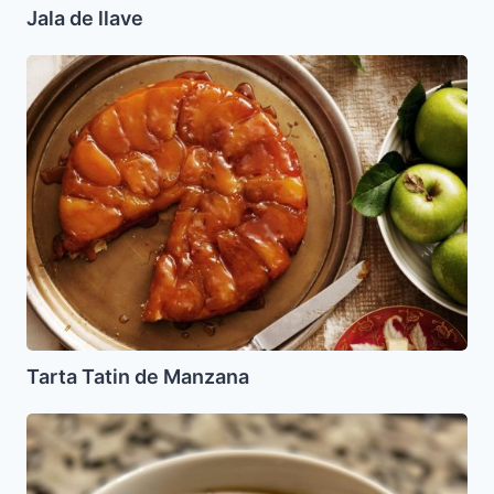
Jala de llave
Tarta
Tatin
de
Manzana
Tarta Tatin de Manzana
Crema
de
Champiñones