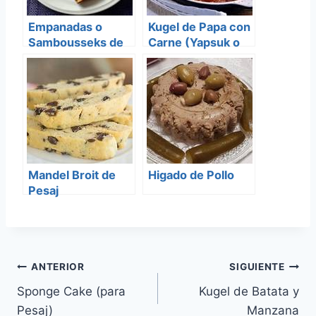
Empanadas o
Kugel de Papa con
Sambousseks de
Carne (Yapsuk o
Queso (Pesaj)
Yapchik)
Mandel Broit de
Higado de Pollo
Pesaj
Navegación
ANTERIOR
SIGUIENTE
Sponge Cake (para
Kugel de Batata y
de
Pesaj)
Manzana