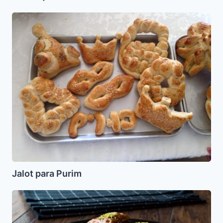
Jalot
para
Purim
Jalot para Purim
Baklava
de
Chocolate