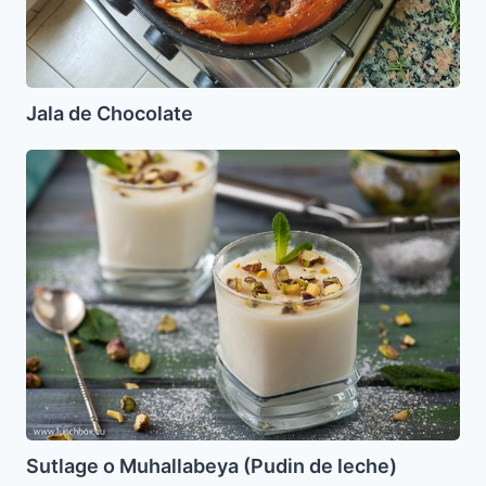
Jala de Chocolate
Sutlage
o
Muhallabeya
(Pudin
de
leche)
Sutlage o Muhallabeya (Pudin de leche)