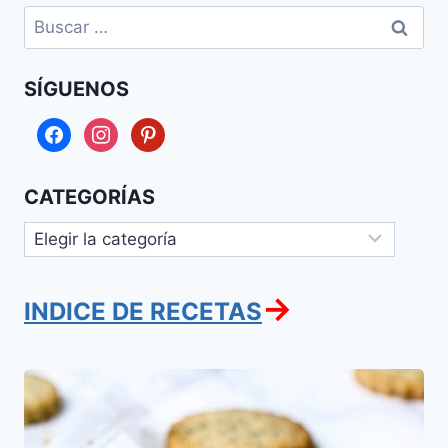
Buscar:
SÍGUENOS
facebook
instagram
pinterest
CATEGORÍAS
Categorías
→
INDICE DE RECETAS
Gesalzene
Kijalaj
(Galletas