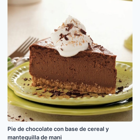
Pie
de
chocolate
con
base
de
cereal
y
mantequilla
de
mani
Pie de chocolate con base de cereal y
mantequilla de mani