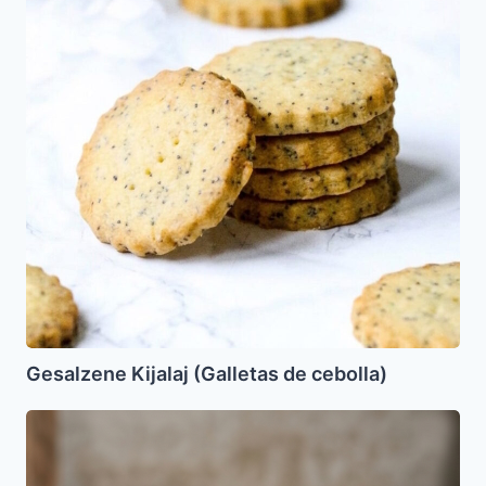
de
cebolla)
Gesalzene Kijalaj (Galletas de cebolla)
Pastel
de
Queso