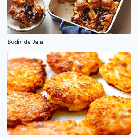
Budin de Jala
Torticas
de
Arroz