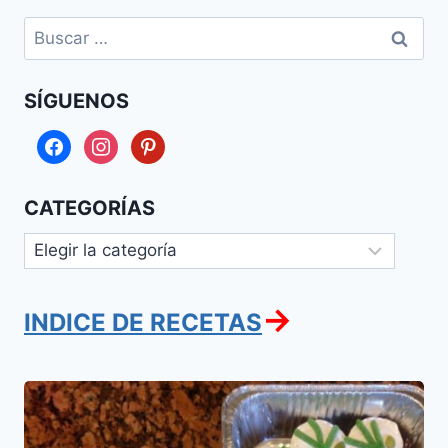
Buscar:
SÍGUENOS
facebook
instagram
pinterest
CATEGORÍAS
Categorías
→
INDICE DE RECETAS
Jalot
y
cupcakes