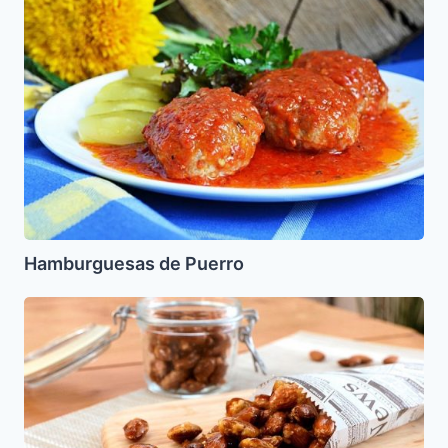
de
Puerro
Hamburguesas de Puerro
Almendras
garrapiñadas