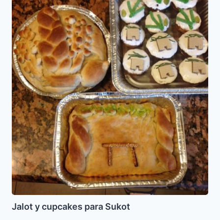
para
Sukot
Jalot y cupcakes para Sukot