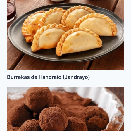
(Jandrayo)
Burrekas de Handraio (Jandrayo)
La
Haroset
(en
haketía)