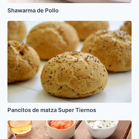
Shawarma de Pollo
Pancitos
de
matza
Super
Tiernos
Pancitos de matza Super Tiernos
Burrekas
de
Handraio