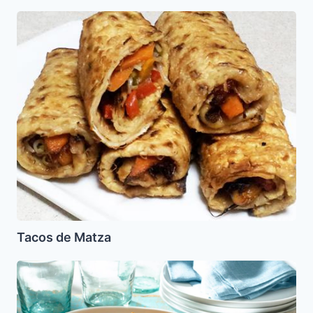
Tacos
de
Matza
Tacos de Matza
Arroz
con
pollo