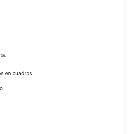
ta.
os en cuadros
to