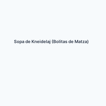
Sopa de Kneidelaj (Bolitas de Matza)
Ensalada
de
Tomate
y
Albahaca