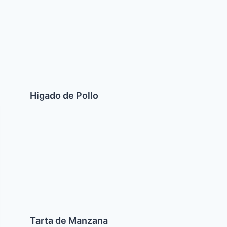
de
Pollo
Higado de Pollo
Tarta
de
Manzana
Tarta de Manzana