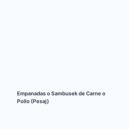
Empanadas
o
Sambusek
de
Carne
o
Pollo
(Pesaj)
Empanadas o Sambusek de Carne o
Pollo (Pesaj)
Ladopsomo
(Ensalada
Griega)