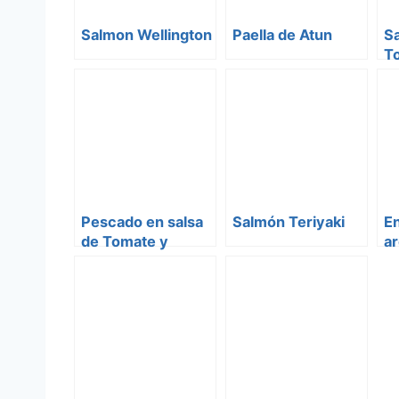
Salmon Wellington
Paella de Atun
Sa
T
Pescado en salsa
Salmón Teriyaki
E
de Tomate y
a
Pimientos