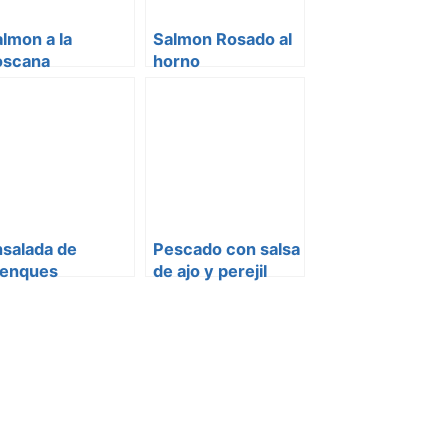
lmon a la
Salmon Rosado al
oscana
horno
nsalada de
Pescado con salsa
renques
de ajo y perejil