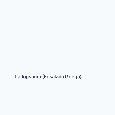
Ladopsomo (Ensalada Griega)
Jaroset
(Nueces
y
datiles)