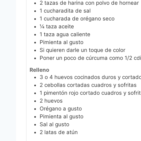
2
tazas de harina con polvo de hornear
1
cucharadita de sal
1
cucharada de orégano seco
¼
taza aceite
1
taza agua caliente
Pimienta al gusto
Si quieren darle un toque de color
Poner un poco de cúrcuma como 1/2 cdi
Relleno
3
o 4 huevos cocinados duros y cortad
2
cebollas cortadas cuadros y sofritas
1
pimentón rojo cortado cuadros y sofri
2
huevos
Orégano a gusto
Pimienta al gusto
Sal al gusto
2
latas de atún