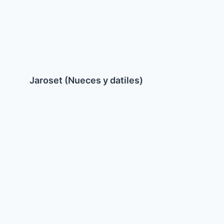
Jaroset (Nueces y datiles)
Sopa
de
Kneidelaj
(Bolitas
de
Matza)