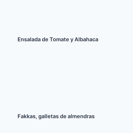
Ensalada de Tomate y Albahaca
Fakkas,
galletas
de
almendras
Fakkas, galletas de almendras
Baklawa