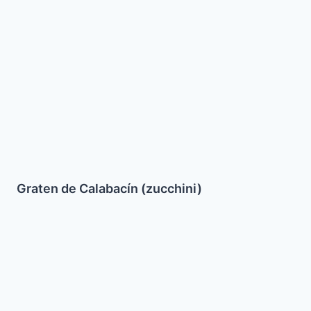
Graten
de
Calabacín
(zucchini)
Graten de Calabacín (zucchini)
Bizcochuelo
de
Avellanas