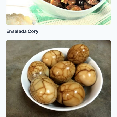
Ensalada Cory
Huevos
haminados
(huevos
cocidos
al
estilo
Hamin)