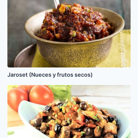
(Nueces
y
frutos
secos)
Jaroset (Nueces y frutos secos)
Ensalada
Cory