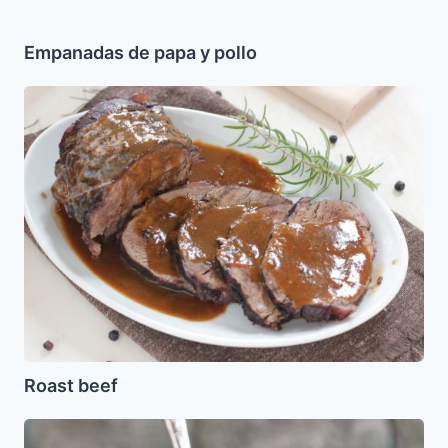
Empanadas de papa y pollo
Roast
beef
Roast beef
Jaroset