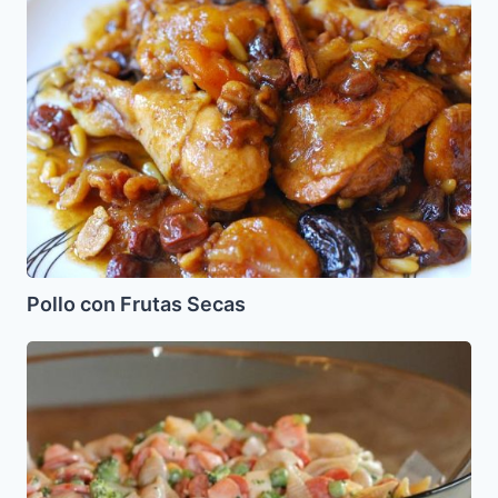
con
Frutas
Secas
Pollo con Frutas Secas
Ensalada
de
Pasta