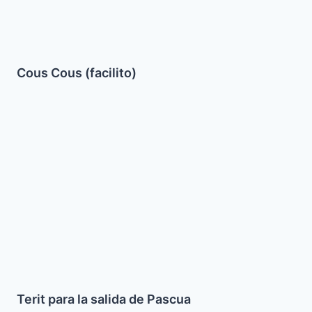
Cous Cous (facilito)
Terit
para
la
salida
de
Pascua
Terit para la salida de Pascua