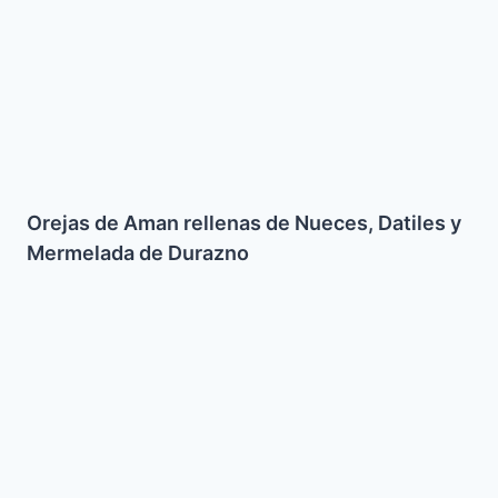
de
Durazno
Orejas de Aman rellenas de Nueces, Datiles y
Mermelada de Durazno
Cous
Cous
(facilito)