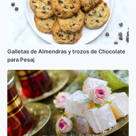
de
Chocolate
para
Pesaj
Galletas de Almendras y trozos de Chocolate
para Pesaj
Lokum