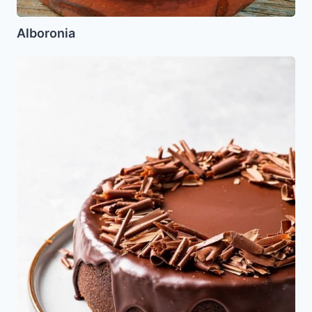
Alboronia
Torta
de
Chocolate