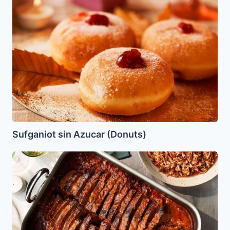
sin
Azucar
(Donuts)
Sufganiot sin Azucar (Donuts)
Brisket
Agridulce