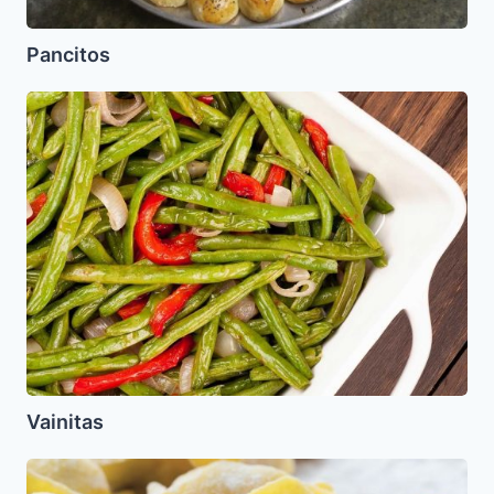
Pancitos
Vainitas
Vainitas
Kreplaj