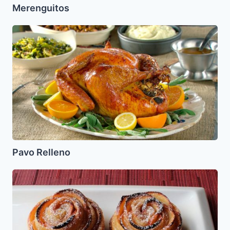
Merenguitos
Pavo
Relleno
Pavo Relleno
Rosas
de
Challah