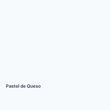
Pastel
de
Queso
Pastel de Queso