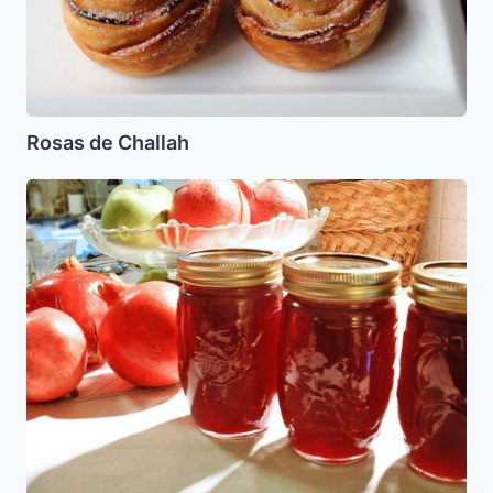
Rosas de Challah
Jalea
de
Granadas