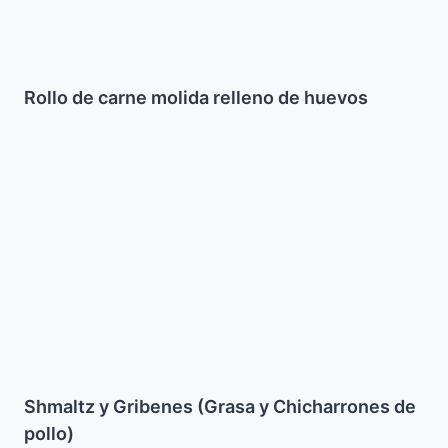
Rollo de carne molida relleno de huevos
Shmaltz
y
Gribenes
(Grasa
y
Chicharrones
de
pollo)
Shmaltz y Gribenes (Grasa y Chicharrones de
pollo)